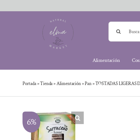
Saltar
al
contenido
Buscar:
Alimentación
Cos
Portada
»
Tienda
»
Alimentación
»
Pan
»
TOSTADAS LIGERAS 
6%