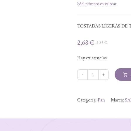
Sé el primero en valorar.
TOSTADAS LIGERAS DE 
2,68
€
2,85
€
El
El
precio
precio
Hay existencias
original
actual
era:
es:
2,85 €.
2,68 €.
TOSTADAS
LIGERAS
Alternative:
DE
Categoría:
Pan
Marca:
SA
TRIGO
SARRACENO
BIO
100GRS