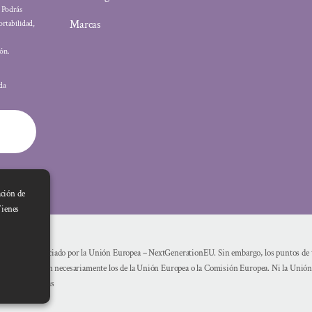
: Podrás
Marcas
ortabilidad,
ón.
ada
ación de
Tienes
Financiado por la Unión Europea – NextGenerationEU. Sin embargo, los puntos de vi
reflejan necesariamente los de la Unión Europea o la Comisión Europea. Ni la Unió
mismas