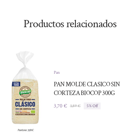
Productos relacionados
Pan
PAN MOLDE CLASICO SIN
CORTEZA BIOCOP 300G
3,70
€
3,89
€
5% Off
El
El
precio
precio
original
actual
era:
es:
3,89 €.
3,70 €.