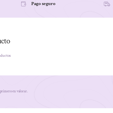
Pago seguro
cantidad
ucto
oductos
 primero en valorar.