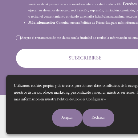
servicios de alojamiento de los servidores ubicados dentro de la UE.
Derechos
ejercer los derechos de acceso, rectificación, supresión, limitación, oposición, p
o retirar el consentimiento enviando un email a hola@elmanaturalmarket.com
Más información:
Consulta nuestra Política de Privacidad para más informaci
Acepto el tratamiento de mis datos con la finalidad de recibir la información solicit
SUBSCRIBIRSE
Utilizamos cookies propias y de terceros para obtener datos estadísticos de la naveg
nuestros usuarios, ofrecer marketing personalizado y mejorar nuestros servicios. 
más información en nuestra
Política de Cookies
Configurar
Aceptar
Rechazar