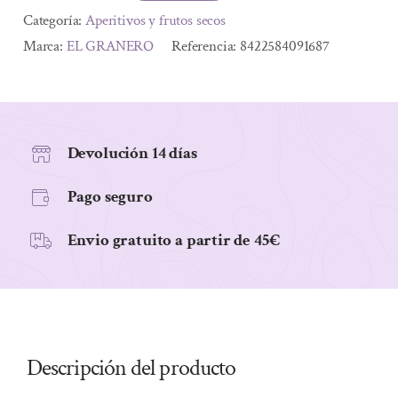
EXTRAFINAS
Alternative:
Categoría:
Aperitivos y frutos secos
ARROZ
Marca:
EL GRANERO
Referencia:
8422584091687
INTEGRAL
CON
CHIA
Y
Devolución 14 días
QUINOA
Pago seguro
S/G
BIO
Envio gratuito a partir de 45€
60G
cantidad
Descripción del producto