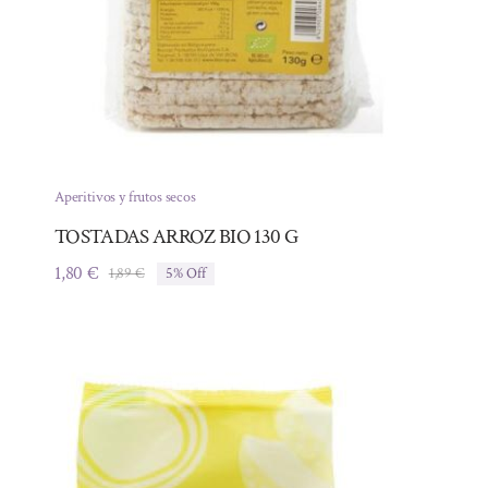
Aperitivos y frutos secos
TOSTADAS ARROZ BIO 130 G
1,80
€
1,89
€
5% Off
El
El
precio
precio
original
actual
era:
es:
1,89 €.
1,80 €.