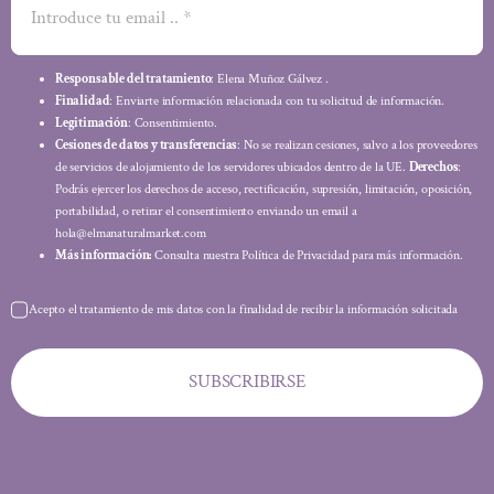
Responsable del tratamiento
: Elena Muñoz Gálvez .
Finalidad
: Enviarte información relacionada con tu solicitud de información.
Legitimación
: Consentimiento.
Cesiones de datos y transferencias
: No se realizan cesiones, salvo a los proveedores
de servicios de alojamiento de los servidores ubicados dentro de la UE.
Derechos
:
Podrás ejercer los derechos de acceso, rectificación, supresión, limitación, oposición,
portabilidad, o retirar el consentimiento enviando un email a
hola@elmanaturalmarket.com
Más información:
Consulta nuestra Política de Privacidad para más información.
Acepto el tratamiento de mis datos con la finalidad de recibir la información solicitada
SUBSCRIBIRSE