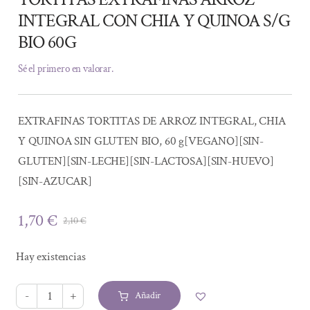
INTEGRAL CON CHIA Y QUINOA S/G
BIO 60G
Sé el primero en valorar.
EXTRAFINAS TORTITAS DE ARROZ INTEGRAL, CHIA
Y QUINOA SIN GLUTEN BIO, 60 g[VEGANO][SIN-
GLUTEN][SIN-LECHE][SIN-LACTOSA][SIN-HUEVO]
[SIN-AZUCAR]
1,70
€
2,10
€
El
El
precio
precio
Hay existencias
original
actual
era:
es:
Añadir
2,10 €.
1,70 €.
TORTITAS