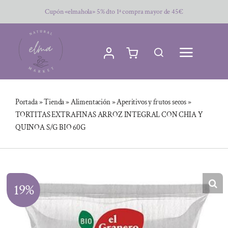
Saltar
Cupón «elmahola» 5% dto 1ª compra mayor de 45€
al
contenido
Portada
»
Tienda
»
Alimentación
»
Aperitivos y frutos secos
»
TORTITAS EXTRAFINAS ARROZ INTEGRAL CON CHIA Y
QUINOA S/G BIO 60G
19%