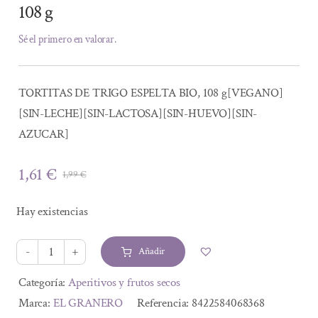
108 g
Sé el primero en valorar.
TORTITAS DE TRIGO ESPELTA BIO, 108 g[VEGANO]
[SIN-LECHE][SIN-LACTOSA][SIN-HUEVO][SIN-
AZUCAR]
1,61
€
1,99
€
El
El
precio
precio
Hay existencias
original
actual
era:
es:
Añadir
1,99 €.
1,61 €.
TORTITAS
DE
Alternative:
Categoría:
Aperitivos y frutos secos
TRIGO
Marca:
EL GRANERO
Referencia:
8422584068368