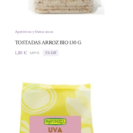
Aperitivos y frutos secos
TOSTADAS ARROZ BIO 130 G
1,80
€
1,89
€
5% Off
El
El
precio
precio
original
actual
era:
es:
1,89 €.
1,80 €.