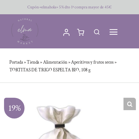
Saltar
Cupón «elmahola» 5% dto 1ª compra mayor de 45€
al
contenido
Portada
»
Tienda
»
Alimentación
»
Aperitivos y frutos secos
»
TORTITAS DE TRIGO ESPELTA BIO, 108 g
19%