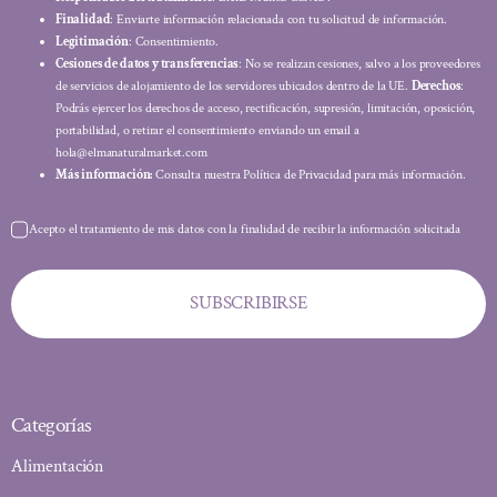
Finalidad
: Enviarte información relacionada con tu solicitud de información.
Legitimación
: Consentimiento.
Cesiones de datos y transferencias
: No se realizan cesiones, salvo a los proveedores
de servicios de alojamiento de los servidores ubicados dentro de la UE.
Derechos
:
Podrás ejercer los derechos de acceso, rectificación, supresión, limitación, oposición,
portabilidad, o retirar el consentimiento enviando un email a
hola@elmanaturalmarket.com
Más información:
Consulta nuestra Política de Privacidad para más información.
Acepto el tratamiento de mis datos con la finalidad de recibir la información solicitada
SUBSCRIBIRSE
Categorías
Alimentación