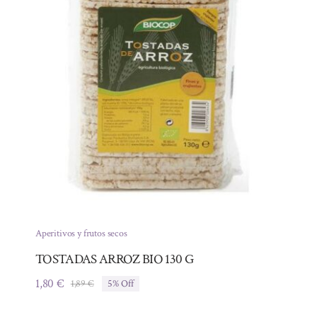
Aperitivos y frutos secos
TOSTADAS ARROZ BIO 130 G
1,80
€
1,89
€
5% Off
El
El
precio
precio