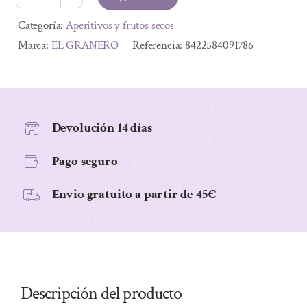
1,89 €.
1,53 €.
TORTITAS
DE
Alternative:
Categoría:
Aperitivos y frutos secos
MAIZ
Marca:
EL GRANERO
Referencia:
8422584091786
SIN
GLUTEN
BIO
130G
Devolución 14 días
cantidad
Pago seguro
Envio gratuito a partir de 45€
Descripción del producto