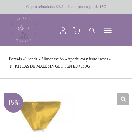
Saltar
Cupón «elmahola» 5% dto 1ª compra mayor de 45€
al
contenido
Portada
»
Tienda
»
Alimentación
»
Aperitivos y frutos secos
»
TORTITAS DE MAIZ SIN GLUTEN BIO 130G
19%