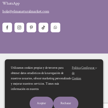
WhatsApp
hola@elmanaturalmarket.com
Utilizamos cookies propias y de terceros para
Política
Configurar
obtener datos estadísticos de la navegación de
de
nuestros usuarios, ofrecer marketing personalizado
Cookies
y mejorar nuestros servicios. Tienes más
Financiado por la Unión Europea – NextGenerationEU. Sin embargo, los
información en nuestra
puntos de vista y las opiniones expresadas son únicamente los del autor o
autores y no reflejan necesariamente los de la Unión Europea o la Comisión
Aceptar
Rechazar
Europea. Ni la Unión Europea ni la Comisión Europea pueden ser consideradas