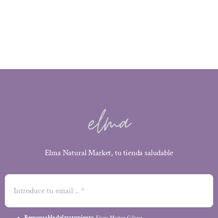
original
actual
era:
es:
3,70 €.
3,26 €.
Elma Natural Market, tu tienda saludable
Responsable del tratamiento
: Elena Muñoz Gálvez .