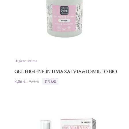
Higiene íntima
GEL HIGIENE ÍNTIMA SALVIA&TOMILLO BIO
8,86
€
9,95
€
11% Off
El
El
precio
precio
original
actual
era:
es:
9,95 €.
8,86 €.