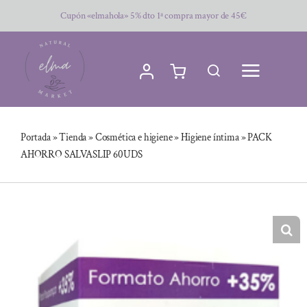
Saltar
Cupón «elmahola» 5% dto 1ª compra mayor de 45€
al
contenido
Portada
»
Tienda
»
Cosmética e higiene
»
Higiene íntima
»
PACK
AHORRO SALVASLIP 60UDS