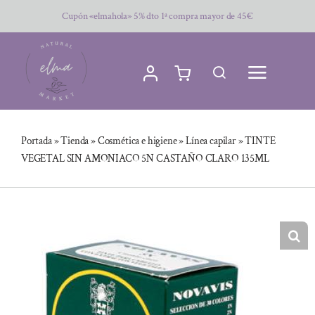
Saltar
Cupón «elmahola» 5% dto 1ª compra mayor de 45€
al
contenido
Portada
»
Tienda
»
Cosmética e higiene
»
Línea capilar
»
TINTE
VEGETAL SIN AMONIACO 5N CASTAÑO CLARO 135ML