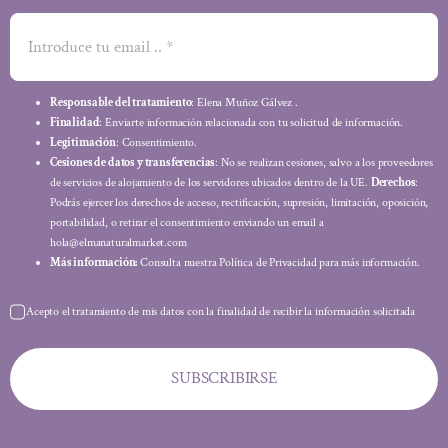
Responsable del tratamiento
: Elena Muñoz Gálvez .
Finalidad
: Enviarte información relacionada con tu solicitud de información.
Legitimación
: Consentimiento.
Cesiones de datos y transferencias
: No se realizan cesiones, salvo a los proveedores
de servicios de alojamiento de los servidores ubicados dentro de la UE.
Derechos
:
Podrás ejercer los derechos de acceso, rectificación, supresión, limitación, oposición,
portabilidad, o retirar el consentimiento enviando un email a
hola@elmanaturalmarket.com
Más información:
Consulta nuestra Política de Privacidad para más información.
Acepto el tratamiento de mis datos con la finalidad de recibir la información solicitada
SUBSCRIBIRSE