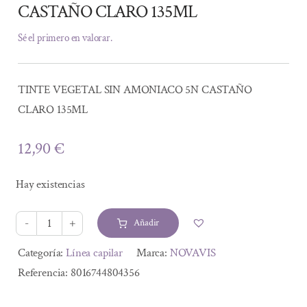
CASTAÑO CLARO 135ML
Sé el primero en valorar.
TINTE VEGETAL SIN AMONIACO 5N CASTAÑO
CLARO 135ML
12,90
€
Hay existencias
Añadir
TINTE
VEGETAL
Alternative:
Categoría:
Línea capilar
Marca:
NOVAVIS
SIN
Referencia:
8016744804356
AMONIACO