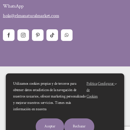
WhatsApp
hola@elmanaturalmarket.com
Utilizamos cookies propias y de terceros para
Política
Configurar
obtener datos estadísticos de la navegación de
de
nuestros usuarios, ofrecer marketing personalizado
Cookies
y mejorar nuestros servicios. Tienes más
Financiado por la Unión Europea – NextGenerationEU. Sin embargo, los
información en nuestra
puntos de vista y las opiniones expresadas son únicamente los del autor o
autores y no reflejan necesariamente los de la Unión Europea o la Comisión
Aceptar
Rechazar
Europea. Ni la Unión Europea ni la Comisión Europea pueden ser consideradas