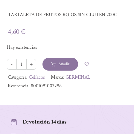
TARTALETA DE FRUTOS ROJOS SIN GLUTEN 200G
4,60
€
Hay existencias
Añadir
TARTALETA
DE
Alternative:
Categoría:
Celíacos
Marca:
GERMINAL
FRUTOS
Referencia:
8001091002296
ROJOS
SIN
GLUTEN
200G
Devolución 14 días
cantidad