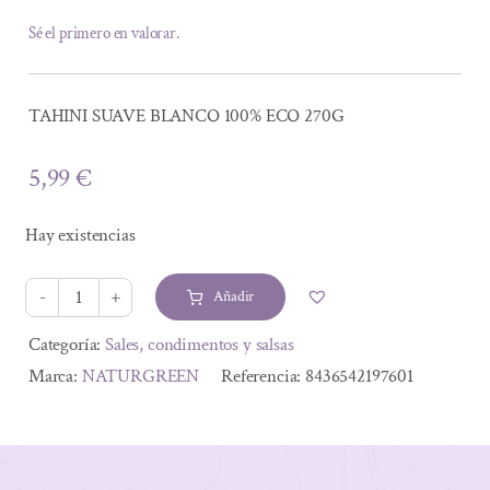
Sé el primero en valorar.
TAHINI SUAVE BLANCO 100% ECO 270G
5,99
€
Hay existencias
Añadir
TAHINI
SUAVE
Alternative:
Categoría:
Sales, condimentos y salsas
BLANCO
Marca:
NATURGREEN
Referencia:
8436542197601
100%
ECO
270G