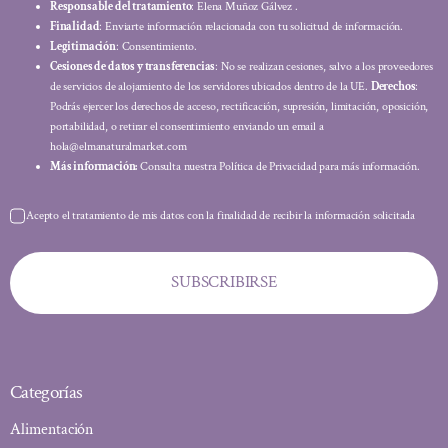
Responsable del tratamiento
: Elena Muñoz Gálvez .
Finalidad
: Enviarte información relacionada con tu solicitud de información.
Legitimación
: Consentimiento.
Cesiones de datos y transferencias
: No se realizan cesiones, salvo a los proveedores
de servicios de alojamiento de los servidores ubicados dentro de la UE.
Derechos
:
Podrás ejercer los derechos de acceso, rectificación, supresión, limitación, oposición,
portabilidad, o retirar el consentimiento enviando un email a
hola@elmanaturalmarket.com
Más información:
Consulta nuestra Política de Privacidad para más información.
Acepto el tratamiento de mis datos con la finalidad de recibir la información solicitada
SUBSCRIBIRSE
Categorías
Alimentación