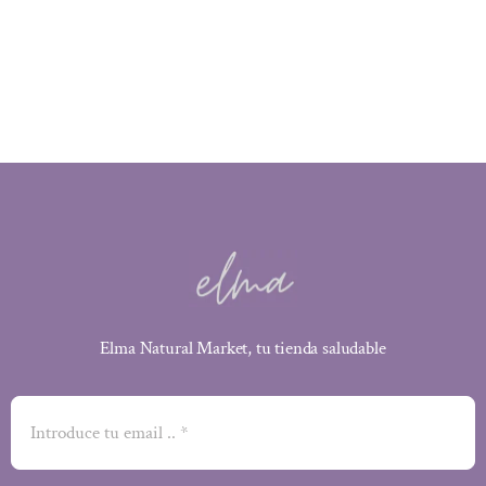
precio
precio
original
actual
era:
es:
3,10 €.
2,79 €.
Elma Natural Market, tu tienda saludable