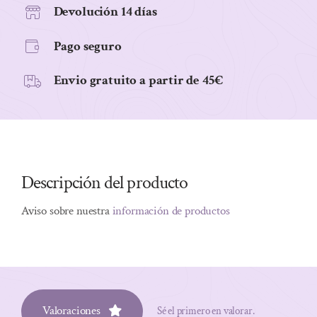
cantidad
Devolución 14 días
Pago seguro
Envio gratuito a partir de 45€
Descripción del producto
Aviso sobre nuestra
información de productos
Valoraciones
Sé el primero en valorar.