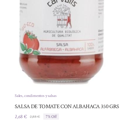
Sales, condimentos y salsas
SALSA DE TOMATE CON ALBAHACA 350 GRS
2,68
€
2,88
€
7% Off
El
El
precio
precio
original
actual