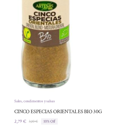
Sales, condimentos y salsas
CINCO ESPECIAS ORIENTALES BIO 30G
2,79
€
3,10
€
10% Off
El
El