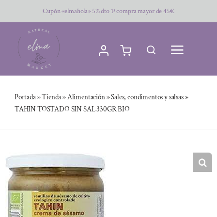
Saltar
Cupón «elmahola» 5% dto 1ª compra mayor de 45€
al
contenido
Portada
»
Tienda
»
Alimentación
»
Sales, condimentos y salsas
»
TAHIN TOSTADO SIN SAL 330GR BIO