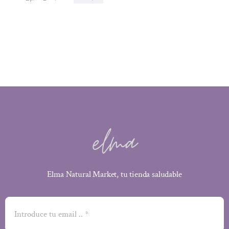
El
El
precio
precio
original
actual
era:
es:
3,10 €.
2,79 €.
Elma Natural Market, tu tienda saludable