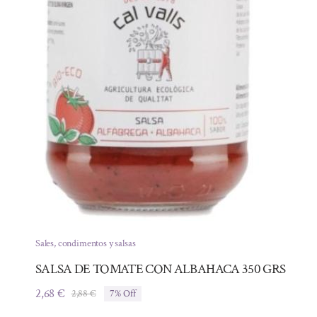
Sales, condimentos y salsas
SALSA DE TOMATE CON ALBAHACA 350 GRS
2,68
€
2,88
€
7% Off
El
El
precio
precio