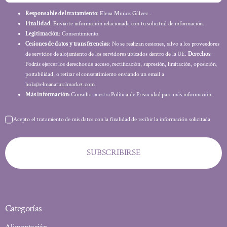
Responsable del tratamiento
: Elena Muñoz Gálvez .
Finalidad
: Enviarte información relacionada con tu solicitud de información.
Legitimación
: Consentimiento.
Cesiones de datos y transferencias
: No se realizan cesiones, salvo a los proveedores
de servicios de alojamiento de los servidores ubicados dentro de la UE.
Derechos
:
Podrás ejercer los derechos de acceso, rectificación, supresión, limitación, oposición,
portabilidad, o retirar el consentimiento enviando un email a
hola@elmanaturalmarket.com
Más información:
Consulta nuestra Política de Privacidad para más información.
Acepto el tratamiento de mis datos con la finalidad de recibir la información solicitada
SUBSCRIBIRSE
Categorías