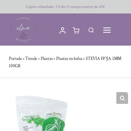
Saltar
Cupón «elmahola» 5% dto 1ª compra mayor de 45€
al
contenido
Portada
»
Tienda
»
Plantas
»
Plantas en bolsa
»
STEVIA HOJA 3MM
100GR