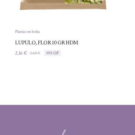
Plantas en bolsa
LUPULO, FLOR 10 GR HDM
2,16
€
2,40
€
10% Off
El
El
precio
precio
original
actual
era:
es:
2,40 €.
2,16 €.