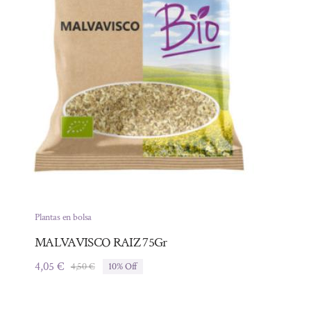
Plantas en bolsa
MALVAVISCO RAIZ 75Gr
4,05
€
4,50
€
10% Off
El
El
precio
precio
original
actual