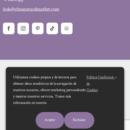
hola@elmanaturalmarket.com
Utilizamos cookies propias y de terceros para
Política
Configurar
obtener datos estadísticos de la navegación de
de
nuestros usuarios, ofrecer marketing personalizado
Cookies
y mejorar nuestros servicios. Tienes más
Financiado por la Unión Europea – NextGenerationEU. Sin embargo, los
información en nuestra
puntos de vista y las opiniones expresadas son únicamente los del autor o
autores y no reflejan necesariamente los de la Unión Europea o la Comisión
Aceptar
Rechazar
Europea. Ni la Unión Europea ni la Comisión Europea pueden ser consideradas
responsables de las mismas