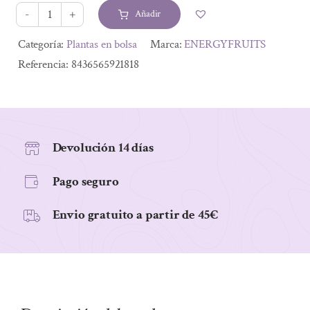
Añadir
STEVIA
HOJA
Alternative:
Categoría:
Plantas en bolsa
Marca:
ENERGYFRUITS
3MM
Referencia:
8436565921818
100GR
cantidad
Devolución 14 días
Pago seguro
Envio gratuito a partir de 45€