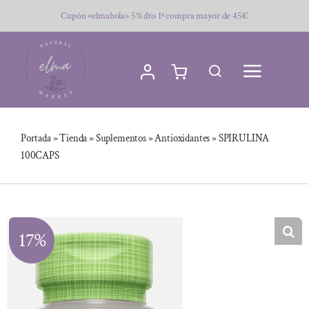
Saltar
Cupón «elmahola» 5% dto 1ª compra mayor de 45€
al
contenido
Portada
»
Tienda
»
Suplementos
»
Antioxidantes
»
SPIRULINA
100CAPS
17%