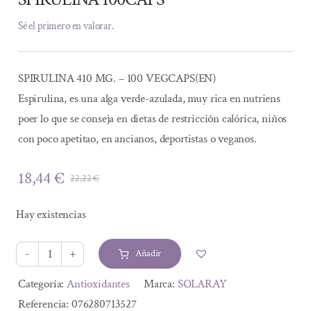
Sé el primero en valorar.
SPIRULINA 410 MG. – 100 VEGCAPS(EN)
Espirulina, es una alga verde-azulada, muy rica en nutriens
poer lo que se conseja en dietas de restricción calórica, niños
con poco apetitao, en ancianos, deportistas o veganos.
18,44
€
22,22
€
El
El
precio
precio
Hay existencias
original
actual
era:
es:
Añadir
22,22 €.
18,44 €.
SPIRULINA
100CAPS
Alternative:
Categoría:
Antioxidantes
Marca:
SOLARAY
cantidad
Referencia:
076280713527