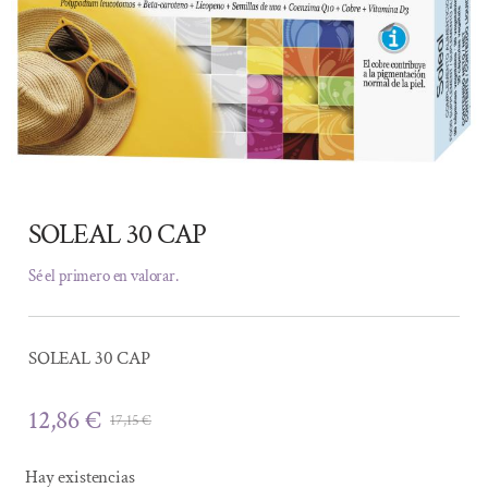
SOLEAL 30 CAP
Sé el primero en valorar.
SOLEAL 30 CAP
12,86
€
17,15
€
El
El
precio
precio
Hay existencias