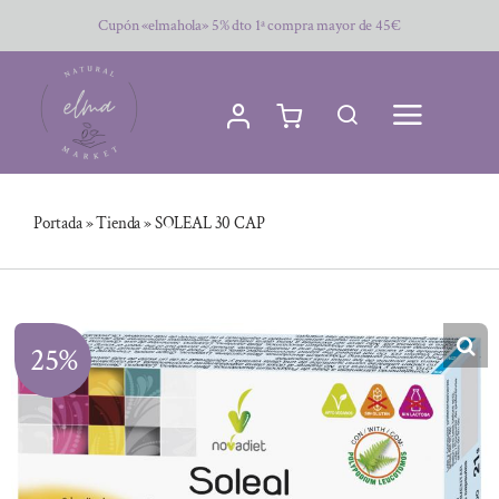
Saltar
Cupón «elmahola» 5% dto 1ª compra mayor de 45€
al
contenido
Portada
»
Tienda
»
SOLEAL 30 CAP
25%