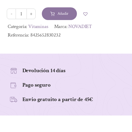
original
actual
era:
es:
Añadir
17,15 €.
12,86 €.
SOLEAL
30
Alternative:
Categoría:
Vitaminas
Marca:
NOVADIET
CAP
Referencia:
8425652830232
cantidad
Devolución 14 días
Pago seguro
Envio gratuito a partir de 45€