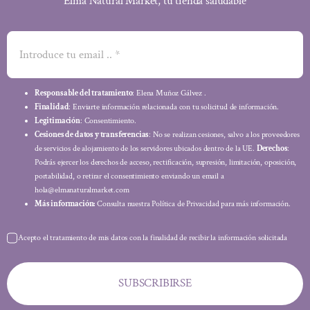
Elma Natural Market, tu tienda saludable
Responsable del tratamiento
: Elena Muñoz Gálvez .
Finalidad
: Enviarte información relacionada con tu solicitud de información.
Legitimación
: Consentimiento.
Cesiones de datos y transferencias
: No se realizan cesiones, salvo a los proveedores
de servicios de alojamiento de los servidores ubicados dentro de la UE.
Derechos
:
Podrás ejercer los derechos de acceso, rectificación, supresión, limitación, oposición,
portabilidad, o retirar el consentimiento enviando un email a
hola@elmanaturalmarket.com
Más información:
Consulta nuestra Política de Privacidad para más información.
Acepto el tratamiento de mis datos con la finalidad de recibir la información solicitada
SUBSCRIBIRSE