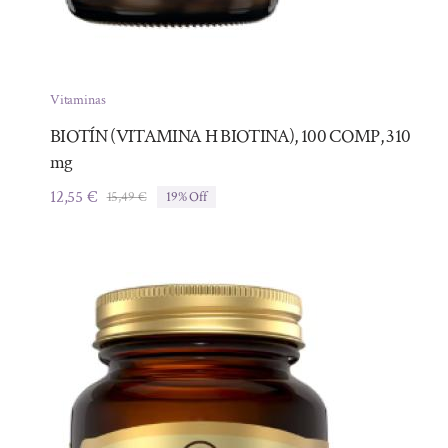
Vitaminas
BIOTÍN (VITAMINA H BIOTINA), 100 COMP, 310
mg
12,55
€
15,49
€
19% Off
El
El
precio
precio
original
actual
era:
es:
15,49 €.
12,55 €.