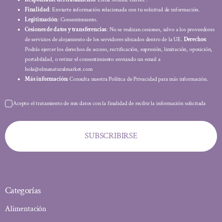
Finalidad
: Enviarte información relacionada con tu solicitud de información.
Legitimación
: Consentimiento.
Cesiones de datos y transferencias
: No se realizan cesiones, salvo a los proveedores
de servicios de alojamiento de los servidores ubicados dentro de la UE.
Derechos
:
Podrás ejercer los derechos de acceso, rectificación, supresión, limitación, oposición,
portabilidad, o retirar el consentimiento enviando un email a
hola@elmanaturalmarket.com
Más información:
Consulta nuestra Política de Privacidad para más información.
Acepto el tratamiento de mis datos con la finalidad de recibir la información solicitada
SUBSCRIBIRSE
Categorías
Alimentación