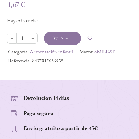
1,67
€
Hay existencias
Añadir
SMILITOS
SABOR
Alternative:
Categoría:
Alimentación infantil
Marca:
SMILEAT
FRESA
Referencia:
8437017636359
Y
PLATANO
ECO
25G
Devolución 14 días
cantidad
Pago seguro
Envio gratuito a partir de 45€