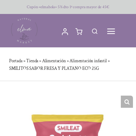
Saltar
Cupón «elmahola» 5% dto 1ª compra mayor de 45€
al
contenido
Portada
»
Tienda
»
Alimentación
»
Alimentación infantil
»
SMILITOS SABOR FRESA Y PLATANO ECO 25G