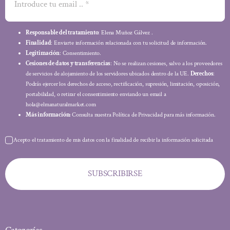
Responsable del tratamiento
: Elena Muñoz Gálvez .
Finalidad
: Enviarte información relacionada con tu solicitud de información.
Legitimación
: Consentimiento.
Cesiones de datos y transferencias
: No se realizan cesiones, salvo a los proveedores
de servicios de alojamiento de los servidores ubicados dentro de la UE.
Derechos
:
Podrás ejercer los derechos de acceso, rectificación, supresión, limitación, oposición,
portabilidad, o retirar el consentimiento enviando un email a
hola@elmanaturalmarket.com
Más información:
Consulta nuestra Política de Privacidad para más información.
Acepto el tratamiento de mis datos con la finalidad de recibir la información solicitada
SUBSCRIBIRSE