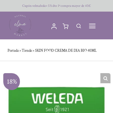
Saltar
Cupón «elmahola» 5% dto 1ª compra mayor de 45€
al
contenido
Portada
»
Tienda
»
SKIN FOOD CREMA DE DIA BIO 40ML
18%