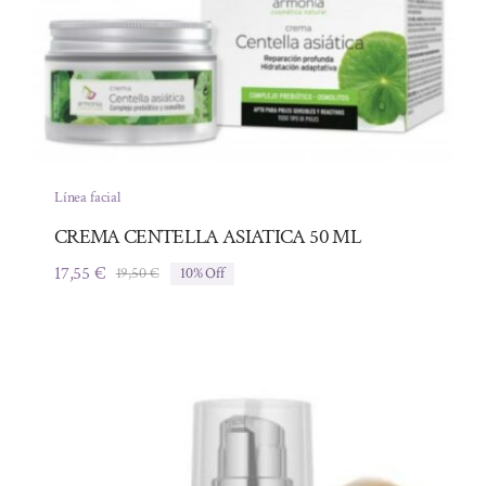
Línea facial
CREMA CENTELLA ASIATICA 50 ML
17,55
€
19,50
€
10% Off
El
El
precio
precio
original
actual
era:
es:
19,50 €.
17,55 €.