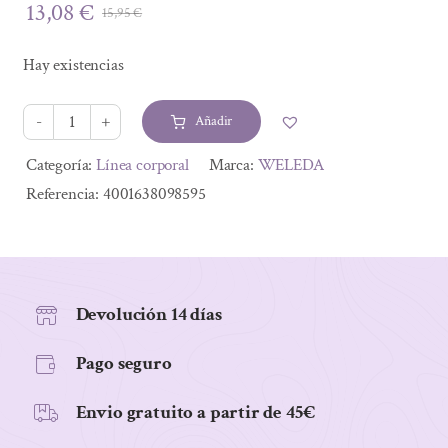
13,08
€
15,95
€
El
El
precio
precio
Hay existencias
original
actual
era:
es:
Añadir
15,95 €.
13,08 €.
SKIN
FOOD
Alternative:
Categoría:
Línea corporal
Marca:
WELEDA
BIO
Referencia:
4001638098595
75
ML
cantidad
Devolución 14 días
Pago seguro
Envio gratuito a partir de 45€