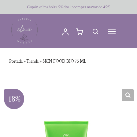
Saltar
Cupón «elmahola» 5% dto 1ª compra mayor de 45€
al
contenido
Portada
»
Tienda
»
SKIN FOOD BIO 75 ML
18%