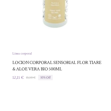
Línea corporal
LOCION CORPORAL SENSORIAL FLOR TIARE
& ALOE VERA BIO 500ML
12,15
€
13,50
€
10% Off
El
El
precio
precio
original
actual
era:
es:
13,50 €.
12,15 €.