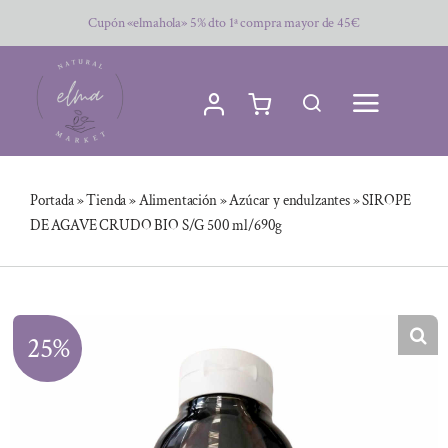
Saltar
Cupón «elmahola» 5% dto 1ª compra mayor de 45€
al
contenido
Portada
»
Tienda
»
Alimentación
»
Azúcar y endulzantes
»
SIROPE
DE AGAVE CRUDO BIO S/G 500 ml/690g
25%