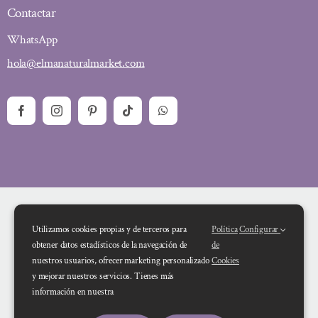
Contactar
WhatsApp
hola@elmanaturalmarket.com
Utilizamos cookies propias y de terceros para
Política
Configurar
obtener datos estadísticos de la navegación de
de
nuestros usuarios, ofrecer marketing personalizado
Cookies
y mejorar nuestros servicios. Tienes más
Financiado por la Unión Europea – NextGenerationEU. Sin embargo, los
información en nuestra
puntos de vista y las opiniones expresadas son únicamente los del autor o