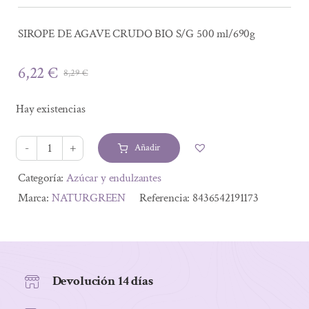
SIROPE DE AGAVE CRUDO BIO S/G 500 ml/690g
6,22
€
8,29
€
El
El
precio
precio
Hay existencias
original
actual
era:
es:
Añadir
8,29 €.
6,22 €.
SIROPE
DE
Alternative:
Categoría:
Azúcar y endulzantes
AGAVE
Marca:
NATURGREEN
Referencia:
8436542191173
CRUDO
BIO
S/G
500
Devolución 14 días
ml/690g