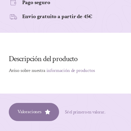
Pago seguro
cantidad
Envio gratuito a partir de 45€
Descripción del producto
Aviso sobre nuestra
información de productos
Valoraciones
Sé el primero en valorar.