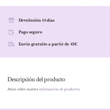
CALABAZA,
CHIA
Y
Devolución 14 días
BAYAS
Pago seguro
DE
GOJI
Envio gratuito a partir de 45€
425G
cantidad
Descripción del producto
Aviso sobre nuestra
información de productos