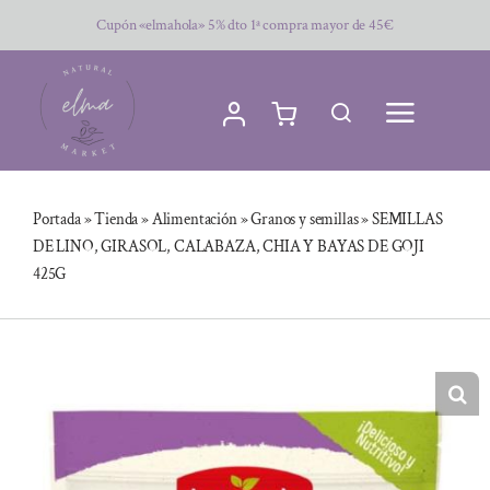
Saltar
Cupón «elmahola» 5% dto 1ª compra mayor de 45€
al
contenido
Portada
»
Tienda
»
Alimentación
»
Granos y semillas
»
SEMILLAS
DE LINO, GIRASOL, CALABAZA, CHIA Y BAYAS DE GOJI
425G