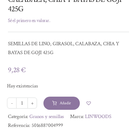
425G
Sé el primero en valorar.
SEMILLAS DE LINO, GIRASOL, CALABAZA, CHIA Y
BAYAS DE GOJI 425G
9,28
€
Hay existencias
Añadir
SEMILLAS
DE
Alternative:
Categoría:
Granos y semillas
Marca:
LINWOODS
LINO,
Referencia:
5016887004999
GIRASOL,