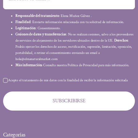
Responsable del tratamiento
: Elena Muñoz Gálvez .
Finalidad
: Enviarte información relacionada con tu solicitud de información.
Legitimación
: Consentimiento.
Cesiones de datos y transferencias
: No se realizan cesiones, salvo a los proveedores
de servicios de alojamiento de los servidores ubicados dentro de la UE.
Derechos
:
Podrás ejercer los derechos de acceso, rectificación, supresión, limitación, oposición,
portabilidad, o retirar el consentimiento enviando un email a
hola@elmanaturalmarket.com
Más información:
Consulta nuestra Política de Privacidad para más información.
Acepto el tratamiento de mis datos con la finalidad de recibir la información solicitada
SUBSCRIBIRSE
Categorías