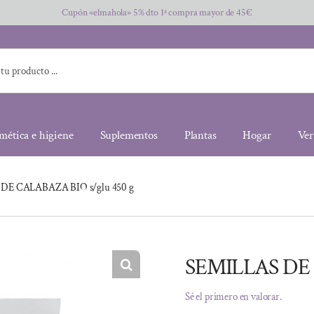
Cupón «elmahola» 5% dto 1ª compra mayor de 45€
mética e higiene
Suplementos
Plantas
Hogar
Ver
DE CALABAZA BIO s/glu 450 g
SEMILLAS DE 
Sé el primero en valorar.