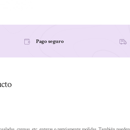
cantidad
Pago seguro
ucto
nsaladas, cremas, etc. enteras o previamente molidas. También pueden 