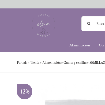
Saltar
al
contenido
Buscar:
Alimentación
Cos
Portada
»
Tienda
»
Alimentación
»
Granos y semillas
»
SEMILLAS 
12%