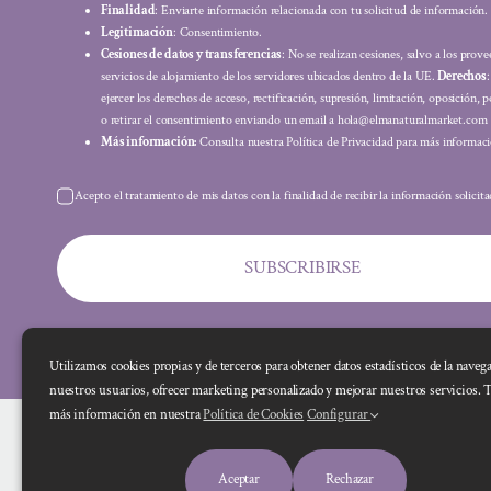
Finalidad
: Enviarte información relacionada con tu solicitud de información.
Legitimación
: Consentimiento.
Cesiones de datos y transferencias
: No se realizan cesiones, salvo a los prov
servicios de alojamiento de los servidores ubicados dentro de la UE.
Derechos
ejercer los derechos de acceso, rectificación, supresión, limitación, oposición, p
o retirar el consentimiento enviando un email a hola@elmanaturalmarket.com
Más información:
Consulta nuestra Política de Privacidad para más informaci
Acepto el tratamiento de mis datos con la finalidad de recibir la información solicit
SUBSCRIBIRSE
Utilizamos cookies propias y de terceros para obtener datos estadísticos de la naveg
nuestros usuarios, ofrecer marketing personalizado y mejorar nuestros servicios. 
más información en nuestra
Política de Cookies
Configurar
Aceptar
Rechazar