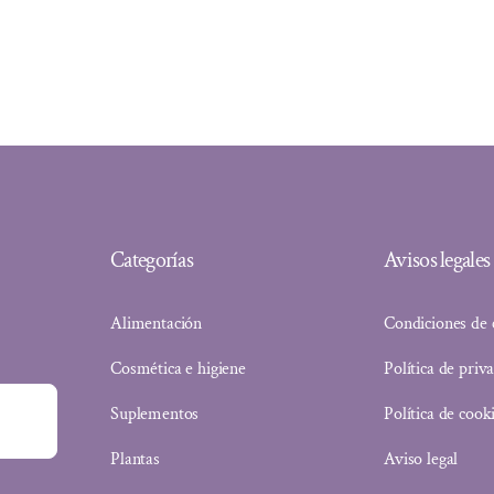
precio
precio
original
actual
era:
es:
3,00 €.
2,73 €.
Categorías
Avisos legales
Alimentación
Condiciones de
Cosmética e higiene
Política de priv
Suplementos
Política de cook
Plantas
Aviso legal