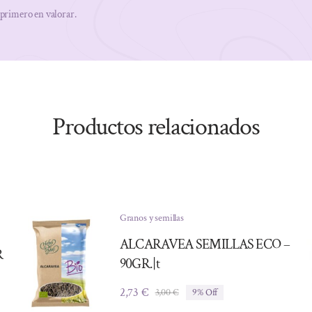
 primero en valorar.
Productos relacionados
Granos y semillas
ALCARAVEA SEMILLAS ECO –
R
90GR.|t
2,73
€
3,00
€
9% Off
El
El