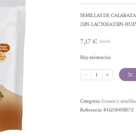
SEMILLAS DE CALABAZA 
[SIN-LACTOSA][SIN-HU
7,17
€
8,15
€
El
El
precio
precio
Hay existencias
original
actual
era:
es:
8,15 €.
7,17 €.
SEMILLAS
DE
Alternative:
CALABAZA
Categoría:
Granos y semillas
BIO
Referencia:
8422584018172
s/glu
450
g