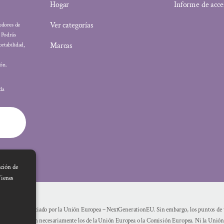
Hogar
Informe de acce
Ver categorías
eedores de
: Podrás
Marcas
ortabilidad,
ón.
ada
ación de
Tienes
Financiado por la Unión Europea – NextGenerationEU. Sin embargo, los puntos de vi
reflejan necesariamente los de la Unión Europea o la Comisión Europea. Ni la Unió