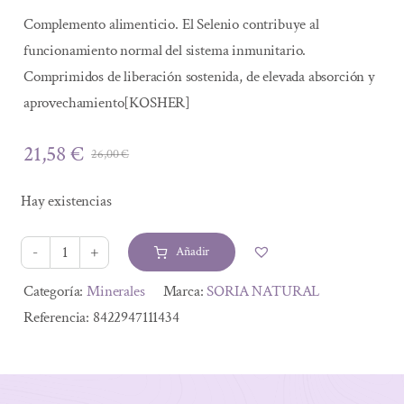
Complemento alimenticio. El Selenio contribuye al
funcionamiento normal del sistema inmunitario.
Comprimidos de liberación sostenida, de elevada absorción y
aprovechamiento[KOSHER]
21,58
€
26,00
€
El
El
precio
precio
Hay existencias
original
actual
era:
es:
Añadir
26,00 €.
21,58 €.
SELENIO
LIBERACION
Alternative:
Categoría:
Minerales
Marca:
SORIA NATURAL
SOSTENIDA
Referencia:
8422947111434
200
COMP
250MG