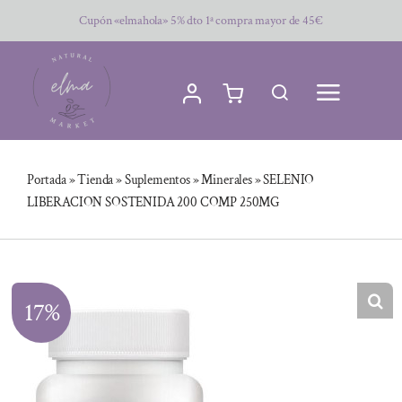
Saltar
Cupón «elmahola» 5% dto 1ª compra mayor de 45€
al
contenido
Portada
»
Tienda
»
Suplementos
»
Minerales
»
SELENIO
LIBERACION SOSTENIDA 200 COMP 250MG
17%