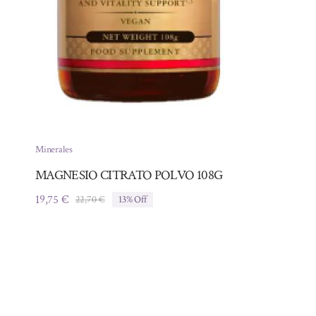
Minerales
MAGNESIO CITRATO POLVO 108G
19,75
€
22,70
€
13% Off
El
El
precio
precio
original
actual
era:
es:
22,70 €.
19,75 €.