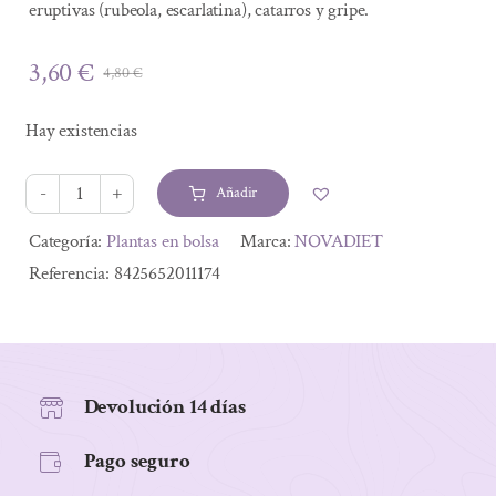
eruptivas (rubeola, escarlatina), catarros y gripe.
3,60
€
4,80
€
El
El
precio
precio
Hay existencias
original
actual
era:
es:
Añadir
4,80 €.
3,60 €.
SAUCO
FLOR
Alternative:
Categoría:
Plantas en bolsa
Marca:
NOVADIET
30GR
Referencia:
8425652011174
cantidad
Devolución 14 días
Pago seguro