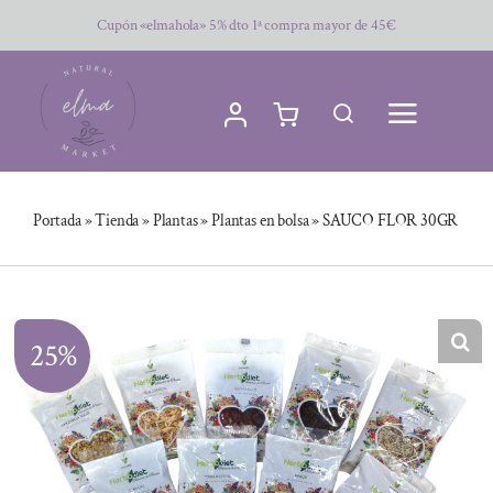
Saltar
Cupón «elmahola» 5% dto 1ª compra mayor de 45€
al
contenido
Portada
»
Tienda
»
Plantas
»
Plantas en bolsa
»
SAUCO FLOR 30GR
25%