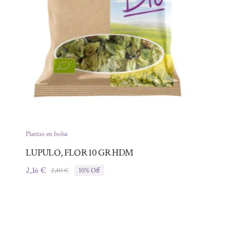
Plantas en bolsa
LUPULO, FLOR 10 GR HDM
2,16
€
2,40
€
10% Off
El
El
precio
precio
original
actual
era:
es:
2,40 €.
2,16 €.