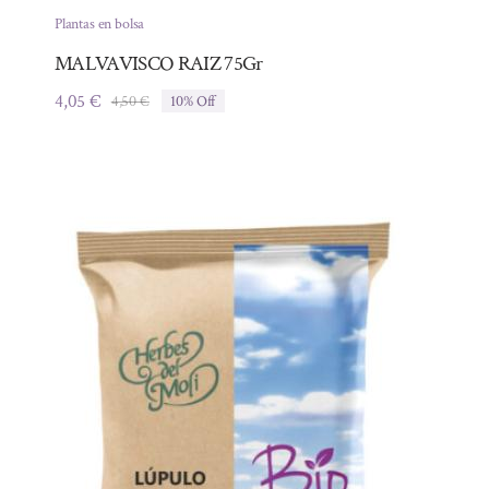
Plantas en bolsa
MALVAVISCO RAIZ 75Gr
4,05
€
4,50
€
10% Off
El
El
precio
precio
original
actual
era:
es:
4,50 €.
4,05 €.