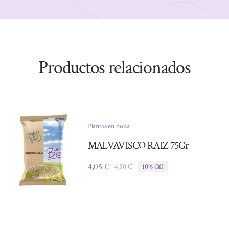
Productos relacionados
Plantas en bolsa
MALVAVISCO RAIZ 75Gr
4,05
€
4,50
€
10% Off
El
El
precio
precio
original
actual
era:
es:
4,50 €.
4,05 €.