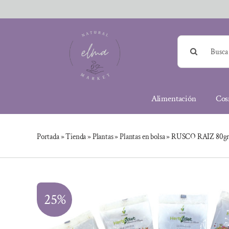
Saltar
al
contenido
Buscar:
Alimentación
Cos
Portada
»
Tienda
»
Plantas
»
Plantas en bolsa
»
RUSCO RAIZ 80gr
25%