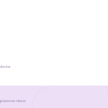
oductos
 primero en valorar.