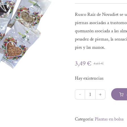
Rusco Raíz de Novadiet se us
piernas asociadas a trastorno
quemazón asociada a las almo
pesadez de piernas, la sensa
pies y las manos.
3,49
€
4,65
€
El
El
precio
precio
Hay existencias
original
actual
era:
es:
4,65 €.
3,49 €.
RUSCO
RAIZ
Alternative:
80grs
Categoría:
Plantas en bolsa
cantidad