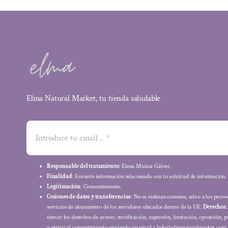
Elma Natural Market, tu tienda saludable
Responsable del tratamiento
: Elena Muñoz Gálvez .
Finalidad
: Enviarte información relacionada con tu solicitud de información.
Legitimación
: Consentimiento.
Cesiones de datos y transferencias
: No se realizan cesiones, salvo a los prov
servicios de alojamiento de los servidores ubicados dentro de la UE.
Derechos
ejercer los derechos de acceso, rectificación, supresión, limitación, oposición, p
o retirar el consentimiento enviando un email a hola@elmanaturalmarket.com