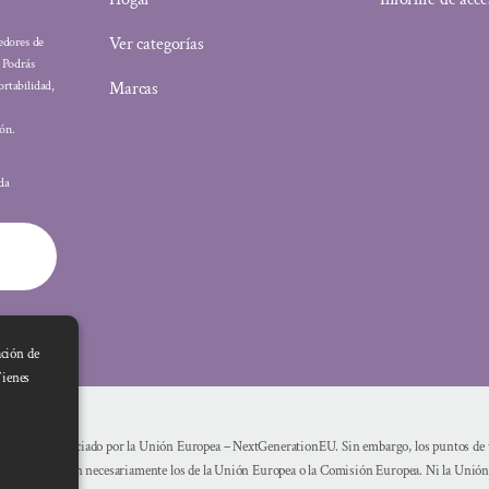
Ver categorías
eedores de
: Podrás
Marcas
ortabilidad,
ón.
ada
ación de
Tienes
Financiado por la Unión Europea – NextGenerationEU. Sin embargo, los puntos de vi
reflejan necesariamente los de la Unión Europea o la Comisión Europea. Ni la Unió