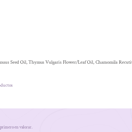
us Seed Oil, Thymus Vulgaris Flower/Leaf Oil, Chamomila Recutita O
oductos
 primero en valorar.