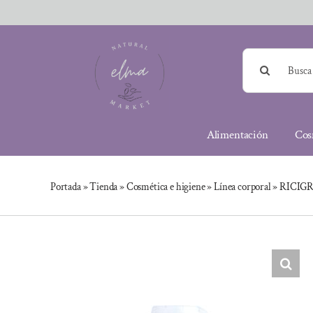
Saltar
al
contenido
Buscar:
Alimentación
Cos
Portada
»
Tienda
»
Cosmética e higiene
»
Línea corporal
»
RICIGR