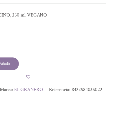
CINO, 250 ml[VEGANO]
Añadir
Marca:
EL GRANERO
Referencia:
8422584036022