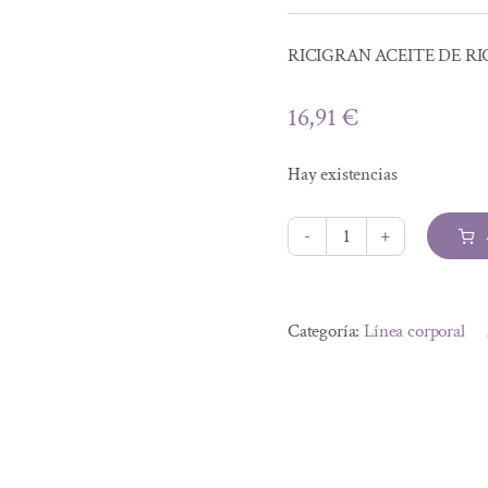
RICIGRAN ACEITE DE RI
16,91
€
Hay existencias
RICIGRAN
ACEITE
Alternative:
DE
Categoría:
Línea corporal
RICINO,
250
ml
cantidad