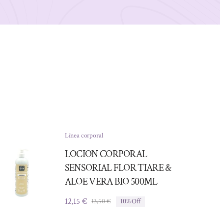
Línea corporal
LOCION CORPORAL
SENSORIAL FLOR TIARE &
ALOE VERA BIO 500ML
12,15
€
13,50
€
10% Off
El
El
precio
precio