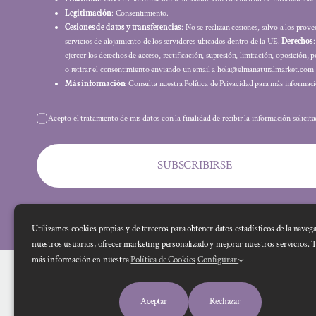
Legitimación
: Consentimiento.
Cesiones de datos y transferencias
: No se realizan cesiones, salvo a los prov
servicios de alojamiento de los servidores ubicados dentro de la UE.
Derechos
ejercer los derechos de acceso, rectificación, supresión, limitación, oposición, p
o retirar el consentimiento enviando un email a hola@elmanaturalmarket.com
Más información:
Consulta nuestra Política de Privacidad para más informaci
Acepto el tratamiento de mis datos con la finalidad de recibir la información solicit
SUBSCRIBIRSE
Utilizamos cookies propias y de terceros para obtener datos estadísticos de la naveg
nuestros usuarios, ofrecer marketing personalizado y mejorar nuestros servicios. 
más información en nuestra
Política de Cookies
Configurar
Aceptar
Rechazar