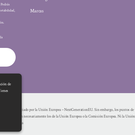
: Podrás
Marcas
ortabilidad,
ón.
ada
ación de
Tienes
Financiado por la Unión Europea – NextGenerationEU. Sin embargo, los puntos de vi
reflejan necesariamente los de la Unión Europea o la Comisión Europea. Ni la Unió
mismas