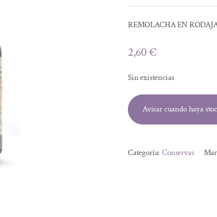
con
5.00
de 5
en base a
valoración
REMOLACHA EN RODAJAS
de un cliente
2,60
€
Sin existencias
Avisar cuando haya sto
Categoría:
Conservas
Mar