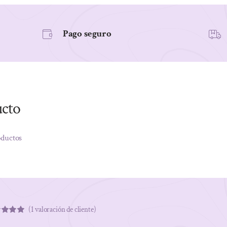
Pago seguro
ucto
oductos
(
1
valoración de cliente)
rado