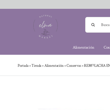
Saltar
al
contenido
Buscar:
Alimentación
Cos
Portada
»
Tienda
»
Alimentación
»
Conservas
»
REMOLACHA EN 