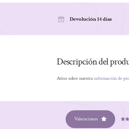
Devolución 14 días
Descripción del prod
Aviso sobre nuestra
información de pr
Valoraciones
Valo
1