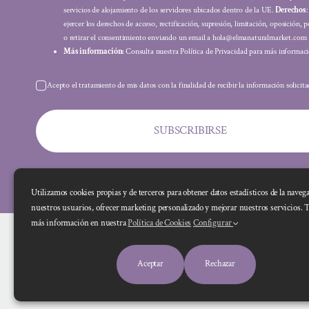
servicios de alojamiento de los servidores ubicados dentro de la UE.
Derechos
ejercer los derechos de acceso, rectificación, supresión, limitación, oposición, p
o retirar el consentimiento enviando un email a hola@elmanaturalmarket.com
Más información:
Consulta nuestra Política de Privacidad para más informaci
Acepto el tratamiento de mis datos con la finalidad de recibir la información solicit
SUBSCRIBIRSE
Utilizamos cookies propias y de terceros para obtener datos estadísticos de la naveg
nuestros usuarios, ofrecer marketing personalizado y mejorar nuestros servicios. 
más información en nuestra
Política de Cookies
Configurar
Aceptar
Rechazar