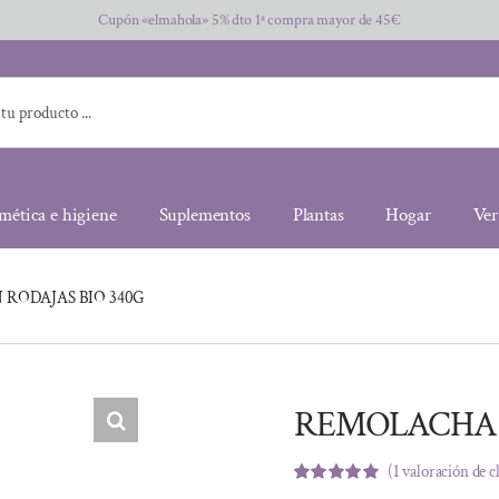
Cupón «elmahola» 5% dto 1ª compra mayor de 45€
mética e higiene
Suplementos
Plantas
Hogar
Ver
RODAJAS BIO 340G
REMOLACHA E
(
1
valoración de c
Valorado
1