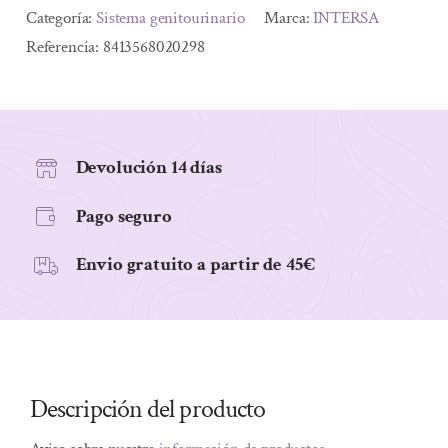
20sobres
Alternative:
Categoría:
Sistema genitourinario
Marca:
INTERSA
cantidad
Referencia:
8413568020298
Devolución 14 días
Pago seguro
Envio gratuito a partir de 45€
Descripción del producto