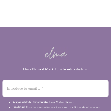
era:
es:
23,75 €.
21,38 €.
Elma Natural Market, tu tienda saludable
Responsable del tratamiento
: Elena Muñoz Gálvez .
Finalidad
: Enviarte información relacionada con tu solicitud de información.