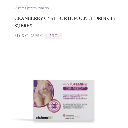
Sistema genitourinario
CRANBERRY CYST FORTE POCKET DRINK 16
SOBRES
21,08
€
23,95
€
12% Off
El
El
precio
precio
original
actual
era:
es:
23,95 €.
21,08 €.