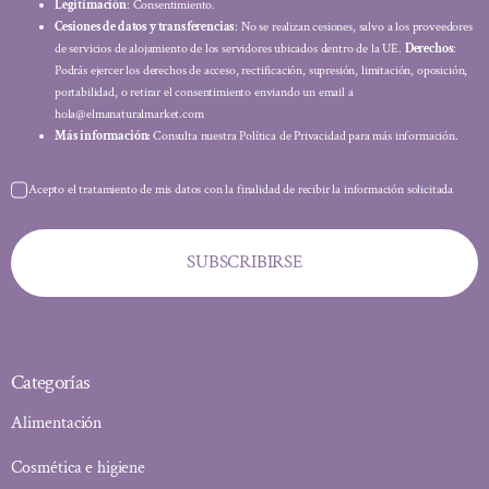
Legitimación
: Consentimiento.
Cesiones de datos y transferencias
: No se realizan cesiones, salvo a los proveedores
de servicios de alojamiento de los servidores ubicados dentro de la UE.
Derechos
:
Podrás ejercer los derechos de acceso, rectificación, supresión, limitación, oposición,
portabilidad, o retirar el consentimiento enviando un email a
hola@elmanaturalmarket.com
Más información:
Consulta nuestra Política de Privacidad para más información.
Acepto el tratamiento de mis datos con la finalidad de recibir la información solicitada
SUBSCRIBIRSE
Categorías
Alimentación
Cosmética e higiene