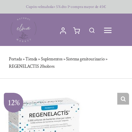
Saltar
Cupón «elmahola» 5% dto 1ª compra mayor de 45€
al
contenido
Portada
»
Tienda
»
Suplementos
»
Sistema genitourinario
»
REGENELACTIS 20sobres
12%