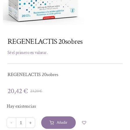
REGENELACTIS 20sobres
Sé el primero en valorar.
REGENELACTIS 20sobres
20,42
€
23,20
€
El
El
precio
precio
Hay existencias
original
actual
era:
es:
Añadir
23,20 €.
20,42 €.
REGENELACTIS