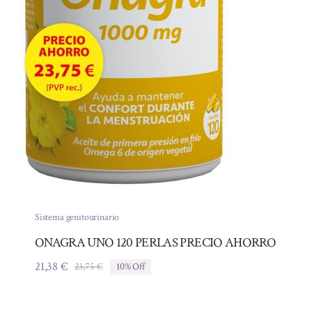
Sistema genitourinario
ONAGRA UNO 120 PERLAS PRECIO AHORRO
21,38
€
23,75
€
10% Off
El
El
precio
precio
original
actual