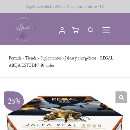
Saltar
Cupón «elmahola» 5% dto 1ª compra mayor de 45€
al
contenido
Portada
»
Tienda
»
Suplementos
»
Jaleas y energéticos
»
REGAL
ABEJA ESTUDIO 20 viales
25%