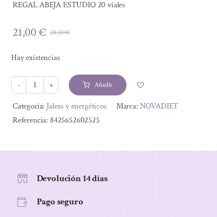
REGAL ABEJA ESTUDIO 20 viales
21,00
€
28,00
€
El
El
precio
precio
Hay existencias
original
actual
era:
es:
Añadir
28,00 €.
21,00 €.
REGAL
ABEJA
Alternative:
Categoría:
Jaleas y energéticos
Marca:
NOVADIET
ESTUDIO
Referencia:
8425652602525
20
viales
cantidad
Devolución 14 días
Pago seguro