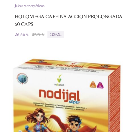
Jaleas y energéticos
HOLOMEGA CAFEINA ACCION PROLONGADA
50 CAPS
26,66
€
29,95
€
11% Off
El
El
precio
precio
original
actual
era:
es:
29,95 €.
26,66 €.