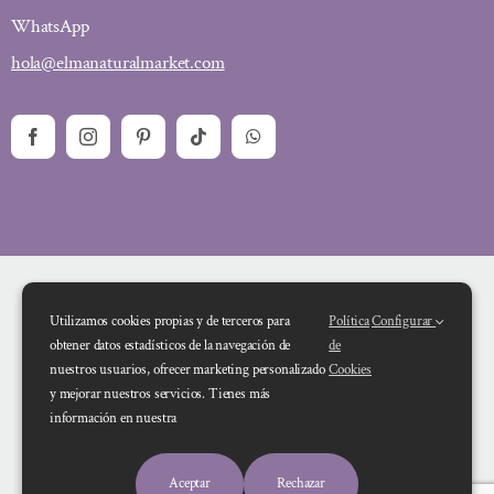
WhatsApp
hola@elmanaturalmarket.com
Utilizamos cookies propias y de terceros para
Política
Configurar
obtener datos estadísticos de la navegación de
de
nuestros usuarios, ofrecer marketing personalizado
Cookies
y mejorar nuestros servicios. Tienes más
Financiado por la Unión Europea – NextGenerationEU. Sin embargo, los
información en nuestra
puntos de vista y las opiniones expresadas son únicamente los del autor o
autores y no reflejan necesariamente los de la Unión Europea o la Comisión
Aceptar
Rechazar
Europea. Ni la Unión Europea ni la Comisión Europea pueden ser consideradas