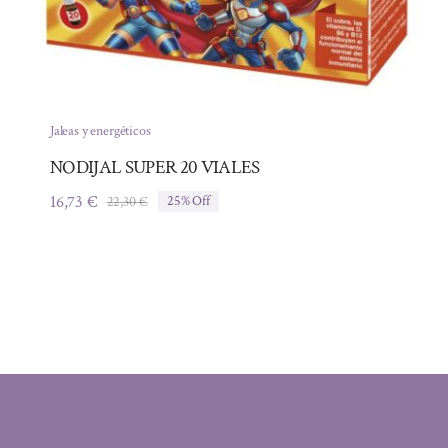
Jaleas y energéticos
NODIJAL SUPER 20 VIALES
16,73
€
22,30
€
25% Off
El
El
precio
precio
original
actual
era:
es:
22,30 €.
16,73 €.