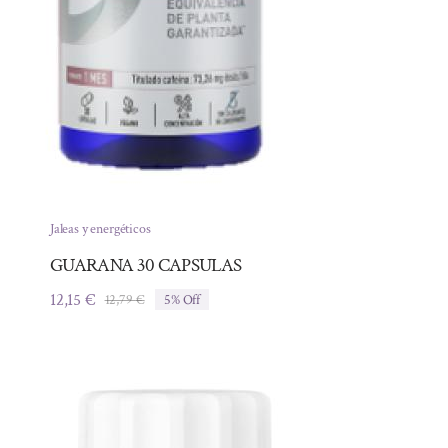
Jaleas y energéticos
GUARANA 30 CAPSULAS
12,15
€
12,79
€
5% Off
El
El
precio
precio
original
actual
era:
es:
12,79 €.
12,15 €.