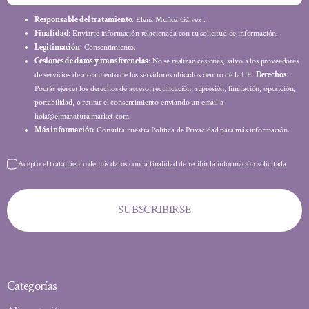
Responsable del tratamiento
: Elena Muñoz Gálvez .
Finalidad
: Enviarte información relacionada con tu solicitud de información.
Legitimación
: Consentimiento.
Cesiones de datos y transferencias
: No se realizan cesiones, salvo a los proveedores
de servicios de alojamiento de los servidores ubicados dentro de la UE.
Derechos
:
Podrás ejercer los derechos de acceso, rectificación, supresión, limitación, oposición,
portabilidad, o retirar el consentimiento enviando un email a
hola@elmanaturalmarket.com
Más información:
Consulta nuestra Política de Privacidad para más información.
Acepto el tratamiento de mis datos con la finalidad de recibir la información solicitada
SUBSCRIBIRSE
Categorías