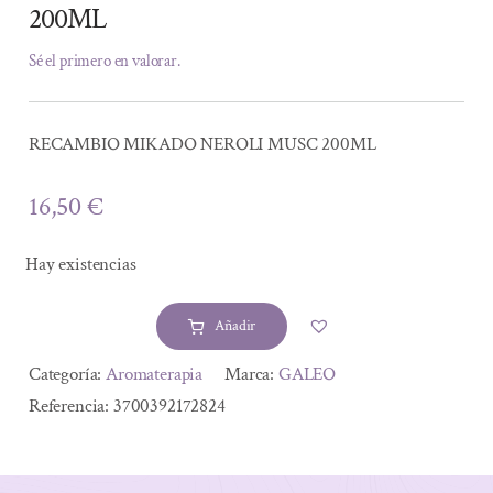
200ML
Sé el primero en valorar.
RECAMBIO MIKADO NEROLI MUSC 200ML
16,50
€
Hay existencias
Añadir
RECAMBIO
MIKADO
Alternative:
Categoría:
Aromaterapia
Marca:
GALEO
NEROLI
Referencia:
3700392172824
MUSC
200ML