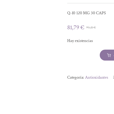
Q-10 120 MG 30 CAPS
81,79
€
95,11
€
El
El
precio
precio
Hay existencias
origina
actual
era:
es:
95,11 €.
81,79 €.
Q-
10
Alternative:
120
Categoría:
Antioxidantes
MG
30
CAPS
cantidad