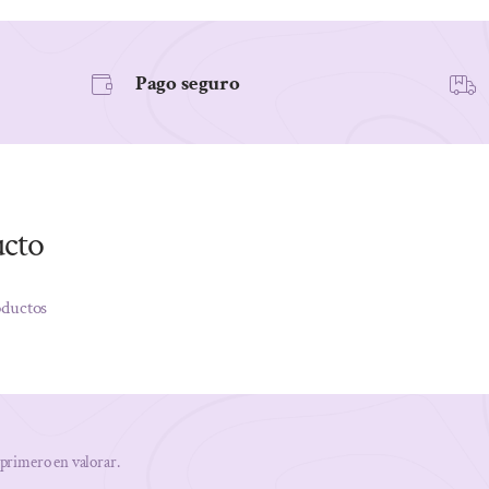
Pago seguro
ucto
oductos
 primero en valorar.