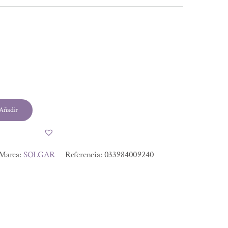
l
Añadir
Marca:
SOLGAR
Referencia:
033984009240