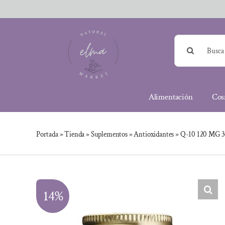
Saltar
al
contenido
Buscar:
Alimentación
Cos
Portada
»
Tienda
»
Suplementos
»
Antioxidantes
»
Q-10 120 MG 
14%