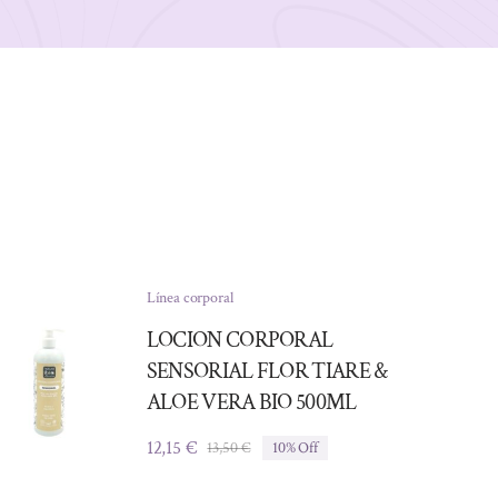
Línea corporal
LOCION CORPORAL
SENSORIAL FLOR TIARE &
ALOE VERA BIO 500ML
12,15
€
13,50
€
10% Off
El
El
precio
precio