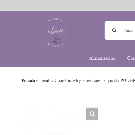
Saltar
al
contenido
Buscar:
Alimentación
Cos
Portada
»
Tienda
»
Cosmética e higiene
»
Línea corporal
»
PULSE