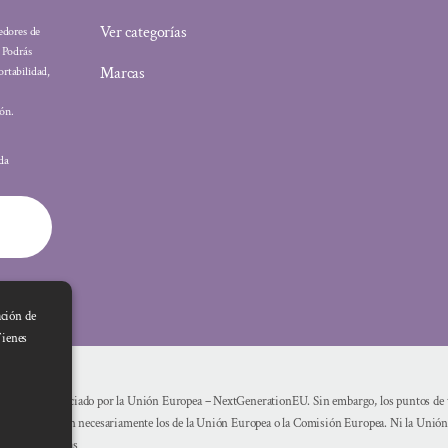
Ver categorías
eedores de
: Podrás
Marcas
ortabilidad,
ón.
ada
ación de
Tienes
Financiado por la Unión Europea – NextGenerationEU. Sin embargo, los puntos de vi
reflejan necesariamente los de la Unión Europea o la Comisión Europea. Ni la Unió
mismas