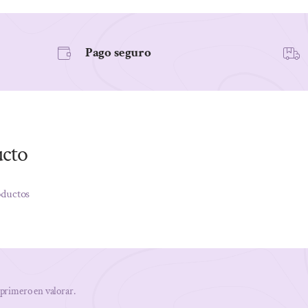
Pago seguro
ucto
oductos
 primero en valorar.