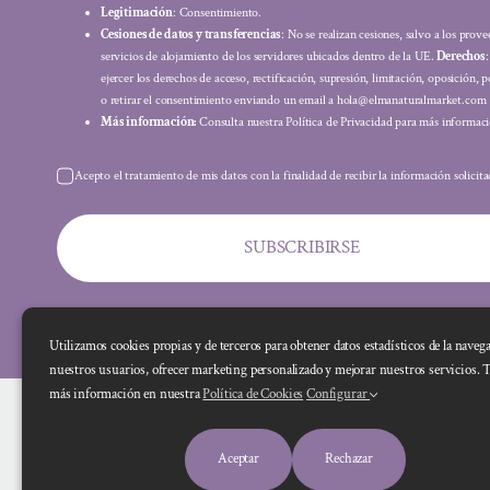
Legitimación
: Consentimiento.
Cesiones de datos y transferencias
: No se realizan cesiones, salvo a los prov
servicios de alojamiento de los servidores ubicados dentro de la UE.
Derechos
ejercer los derechos de acceso, rectificación, supresión, limitación, oposición, p
o retirar el consentimiento enviando un email a hola@elmanaturalmarket.com
Más información:
Consulta nuestra Política de Privacidad para más informaci
Acepto el tratamiento de mis datos con la finalidad de recibir la información solicit
SUBSCRIBIRSE
Utilizamos cookies propias y de terceros para obtener datos estadísticos de la naveg
nuestros usuarios, ofrecer marketing personalizado y mejorar nuestros servicios. 
más información en nuestra
Política de Cookies
Configurar
Aceptar
Rechazar