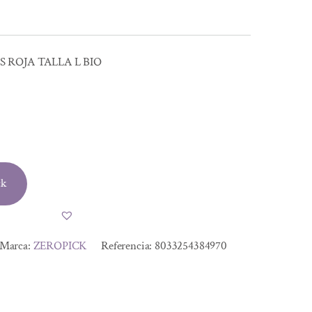
 ROJA TALLA L BIO
ck
Marca:
ZEROPICK
Referencia:
8033254384970