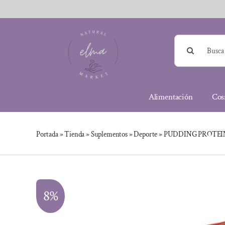
Saltar
al
contenido
Buscar:
Alimentación
Cos
Portada
»
Tienda
»
Suplementos
»
Deporte
»
PUDDING PROTEIN
8%