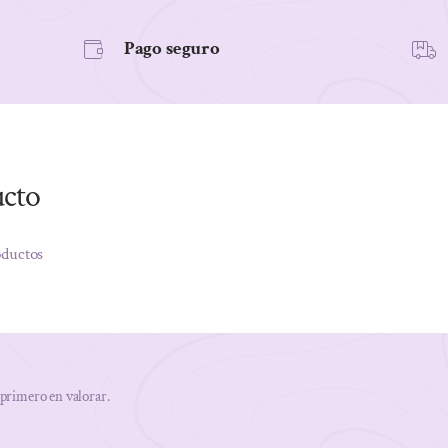
Pago seguro
ucto
oductos
 primero en valorar.