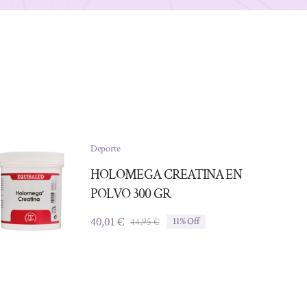
Deporte
HOLOMEGA CREATINA EN
POLVO 300 GR
40,01
€
44,95
€
11% Off
El
El
precio
precio
original
actual
era:
es:
44,95 €.
40,01 €.