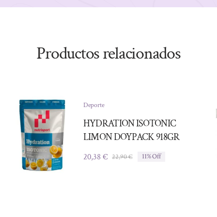
Productos relacionados
Deporte
HYDRATION ISOTONIC
LIMON DOYPACK 918GR
20,38
€
22,90
€
11% Off
El
El
precio
precio
original
actual
era:
es:
22,90 €.
20,38 €.