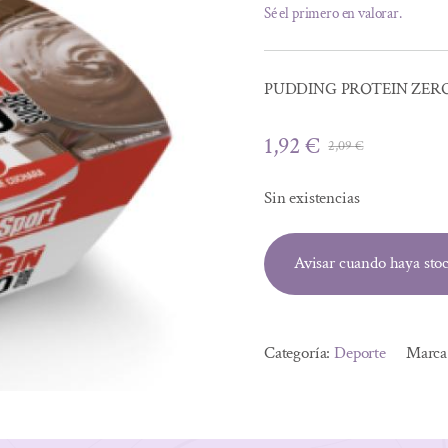
Sé el primero en valorar.
PUDDING PROTEIN ZERO
1,92
€
2,09
€
El
El
precio
precio
Sin existencias
original
actual
era:
es:
Avisar cuando haya sto
2,09 €.
1,92 €.
Categoría:
Deporte
Marca