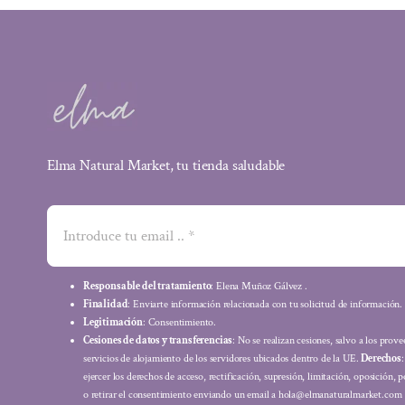
Elma Natural Market, tu tienda saludable
Responsable del tratamiento
: Elena Muñoz Gálvez .
Finalidad
: Enviarte información relacionada con tu solicitud de información.
Legitimación
: Consentimiento.
Cesiones de datos y transferencias
: No se realizan cesiones, salvo a los prov
servicios de alojamiento de los servidores ubicados dentro de la UE.
Derechos
ejercer los derechos de acceso, rectificación, supresión, limitación, oposición, p
o retirar el consentimiento enviando un email a hola@elmanaturalmarket.com