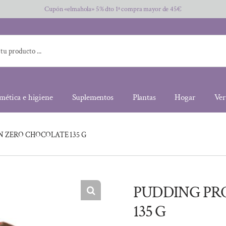
Cupón «elmahola» 5% dto 1ª compra mayor de 45€
mética e higiene
Suplementos
Plantas
Hogar
Ver
 ZERO CHOCOLATE 135 G
PUDDING PR
135 G