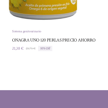
Sistema genitourinario
ONAGRA UNO 120 PERLAS PRECIO AHORRO
21,38
€
23,75
€
10% Off
El
El
precio
precio
original
actual
era:
es:
23,75 €.
21,38 €.