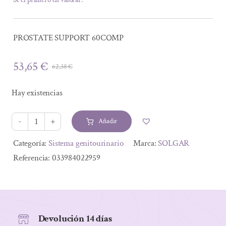
PROSTATE SUPPORT 60COMP
53,65
€
62,38
€
El
El
precio
precio
Hay existencias
original
actual
era:
es:
Añadir
62,38 €.
53,65 €.
PROSTATE
SUPPORT
Alternative:
Categoría:
Sistema genitourinario
Marca:
SOLGAR
60COMP
Referencia:
033984022959
cantidad
Devolución 14 días