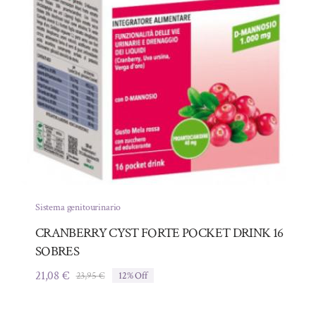
Sistema genitourinario
CRANBERRY CYST FORTE POCKET DRINK 16
SOBRES
21,08
€
23,95
€
12% Off
El
El
precio
precio
original
actual