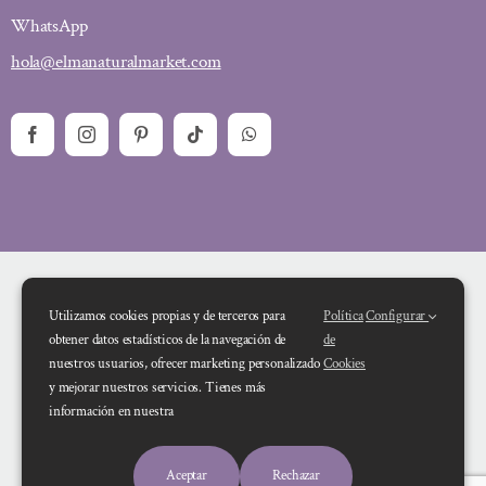
WhatsApp
hola@elmanaturalmarket.com
Utilizamos cookies propias y de terceros para
Política
Configurar
obtener datos estadísticos de la navegación de
de
nuestros usuarios, ofrecer marketing personalizado
Cookies
y mejorar nuestros servicios. Tienes más
Financiado por la Unión Europea – NextGenerationEU. Sin embargo, los
información en nuestra
puntos de vista y las opiniones expresadas son únicamente los del autor o
autores y no reflejan necesariamente los de la Unión Europea o la Comisión
Aceptar
Rechazar
Europea. Ni la Unión Europea ni la Comisión Europea pueden ser consideradas