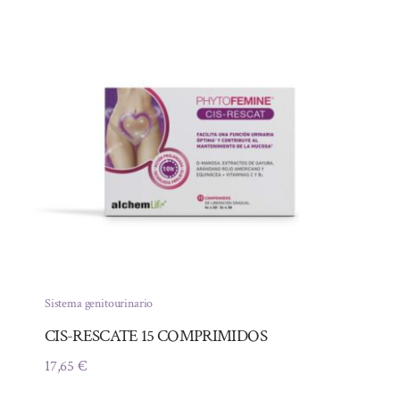
era:
es:
23,95 €.
21,08 €.
Sistema genitourinario
CIS-RESCATE 15 COMPRIMIDOS
17,65
€