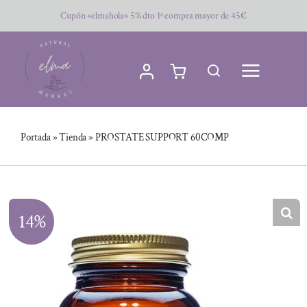
Saltar
Cupón «elmahola» 5% dto 1ª compra mayor de 45€
al
contenido
Portada
»
Tienda
»
PROSTATE SUPPORT 60COMP
14%