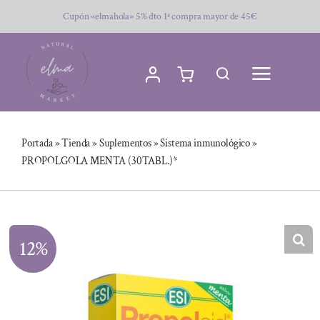
Saltar
Cupón «elmahola» 5% dto 1ª compra mayor de 45€
al
contenido
Portada
»
Tienda
»
Suplementos
»
Sistema inmunológico
»
PROPOLGOLA MENTA (30TABL.)*
12%