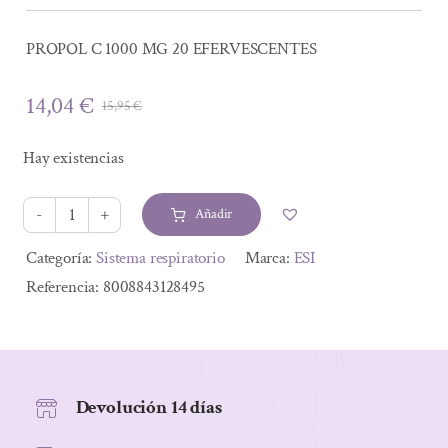
PROPOL C 1000 MG 20 EFERVESCENTES
14,04
€
15,95
€
El
El
precio
precio
Hay existencias
original
actual
era:
es:
Añadir
15,95 €.
14,04 €.
PROPOL
C
Alternative:
Categoría:
Sistema respiratorio
Marca:
ESI
1000
Referencia:
8008843128495
MG
20
EFERVESCENTES
cantidad
Devolución 14 días