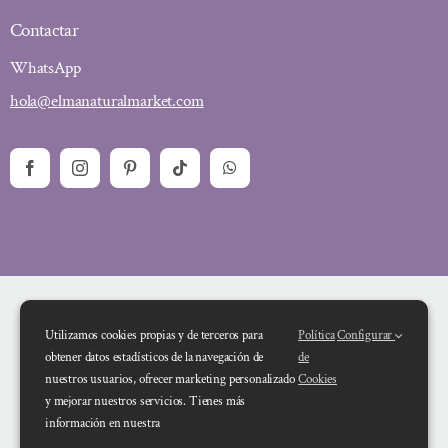
Contactar
WhatsApp
hola@elmanaturalmarket.com
Utilizamos cookies propias y de terceros para
Política
Configurar
obtener datos estadísticos de la navegación de
de
nuestros usuarios, ofrecer marketing personalizado
Cookies
y mejorar nuestros servicios. Tienes más
Financiado por la Unión Europea – NextGenerationEU. Sin embargo, los
información en nuestra
puntos de vista y las opiniones expresadas son únicamente los del autor o