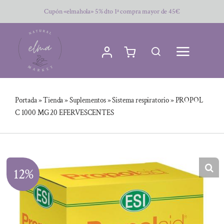
Saltar
Cupón «elmahola» 5% dto 1ª compra mayor de 45€
al
contenido
Portada
»
Tienda
»
Suplementos
»
Sistema respiratorio
»
PROPOL
C 1000 MG 20 EFERVESCENTES
12%