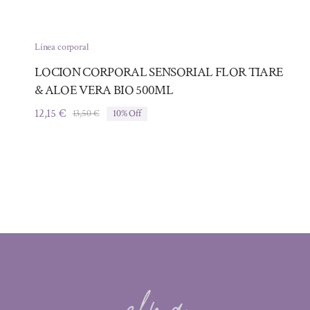
Línea corporal
LOCION CORPORAL SENSORIAL FLOR TIARE
& ALOE VERA BIO 500ML
12,15
€
13,50
€
10% Off
El
El
precio
precio
original
actual
era:
es:
13,50 €.
12,15 €.