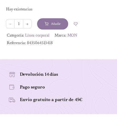
Hay existencias
Añadir
MANTECA
KARITÉ
Alternative:
Categoría:
Línea corporal
Marca:
MON
ECO
Referencia:
8435064513418
100%
PURA,
100
g
Devolución 14 días
cantidad
Pago seguro
Envio gratuito a partir de 45€