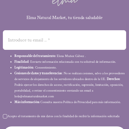
Elma Natural Market, tu tienda saludable
Responsable del tratamiento
: Elena Muñoz Gálvez .
Finalidad
: Enviarte información relacionada con tu solicitud de información.
Legitimación
: Consentimiento.
Cesiones de datos y transferencias
: No se realizan cesiones, salvo a los proveedores
de servicios de alojamiento de los servidores ubicados dentro de la UE.
Derechos
:
Podrás ejercer los derechos de acceso, rectificación, supresión, limitación, oposición,
portabilidad, o retirar el consentimiento enviando un email a
hola@elmanaturalmarket.com
Más información:
Consulta nuestra Política de Privacidad para más información.
Acepto el tratamiento de mis datos con la finalidad de recibir la información solicitada