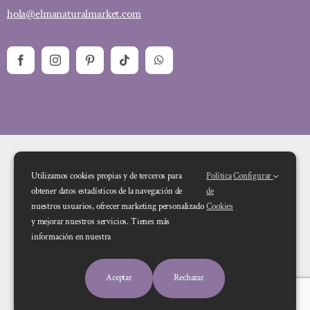
hola@elmanaturalmarket.com
Utilizamos cookies propias y de terceros para
Política
Configurar
obtener datos estadísticos de la navegación de
de
nuestros usuarios, ofrecer marketing personalizado
Cookies
y mejorar nuestros servicios. Tienes más
Financiado por la Unión Europea – NextGenerationEU. Sin embargo, los
información en nuestra
puntos de vista y las opiniones expresadas son únicamente los del autor o
autores y no reflejan necesariamente los de la Unión Europea o la Comisión
Aceptar
Rechazar
Europea. Ni la Unión Europea ni la Comisión Europea pueden ser consideradas
responsables de las mismas