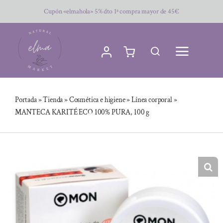
Saltar
Cupón «elmahola» 5% dto 1ª compra mayor de 45€
al
contenido
Portada
»
Tienda
»
Cosmética e higiene
»
Línea corporal
»
MANTECA KARITÉ ECO 100% PURA, 100 g