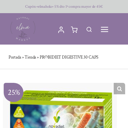
Saltar
Cupón «elmahola» 5% dto 1ª compra mayor de 45€
al
contenido
Portada
»
Tienda
»
PROBIDIET DIGESTIVE 30 CAPS
25%