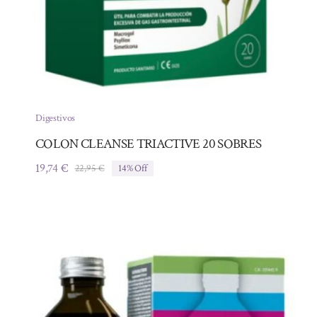
Digestivos
COLON CLEANSE TRIACTIVE 20 SOBRES
19,74
€
22,95
€
14% Off
El
El
precio
precio
original
actual
era:
es:
22,95 €.
19,74 €.