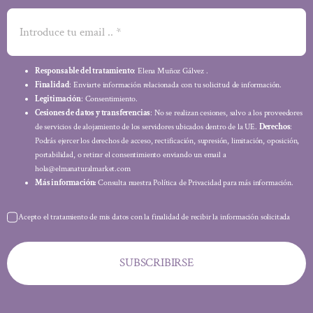
Responsable del tratamiento
: Elena Muñoz Gálvez .
Finalidad
: Enviarte información relacionada con tu solicitud de información.
Legitimación
: Consentimiento.
Cesiones de datos y transferencias
: No se realizan cesiones, salvo a los proveedores
de servicios de alojamiento de los servidores ubicados dentro de la UE.
Derechos
:
Podrás ejercer los derechos de acceso, rectificación, supresión, limitación, oposición,
portabilidad, o retirar el consentimiento enviando un email a
hola@elmanaturalmarket.com
Más información:
Consulta nuestra Política de Privacidad para más información.
Acepto el tratamiento de mis datos con la finalidad de recibir la información solicitada
SUBSCRIBIRSE