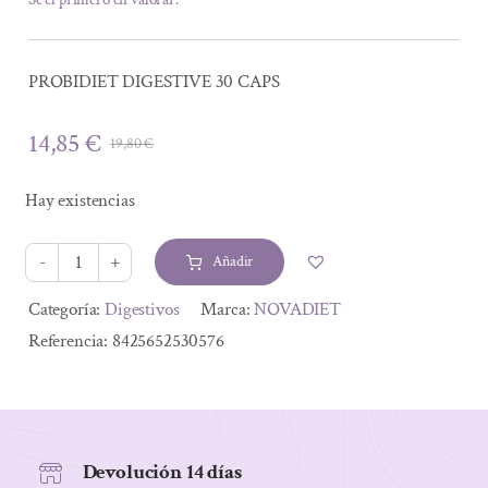
PROBIDIET DIGESTIVE 30 CAPS
14,85
€
19,80
€
El
El
precio
precio
Hay existencias
original
actual
era:
es:
Añadir
19,80 €.
14,85 €.
PROBIDIET
DIGESTIVE
Alternative:
Categoría:
Digestivos
Marca:
NOVADIET
30
Referencia:
8425652530576
CAPS
cantidad
Devolución 14 días