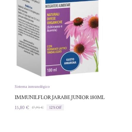
Sistema inmunológico
IMMUNILFLOR JARABE JUNIOR 180ML
15,80
€
17,95
€
12% Off
El
El
precio
precio
original
actual
era:
es: