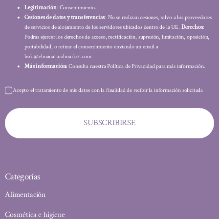
Legitimación
: Consentimiento.
Cesiones de datos y transferencias
: No se realizan cesiones, salvo a los proveedores
de servicios de alojamiento de los servidores ubicados dentro de la UE.
Derechos
:
Podrás ejercer los derechos de acceso, rectificación, supresión, limitación, oposición,
portabilidad, o retirar el consentimiento enviando un email a
hola@elmanaturalmarket.com
Más información:
Consulta nuestra Política de Privacidad para más información.
Acepto el tratamiento de mis datos con la finalidad de recibir la información solicitada
SUBSCRIBIRSE
Categorías
Alimentación
Cosmética e higiene