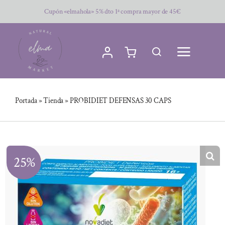
Saltar
Cupón «elmahola» 5% dto 1ª compra mayor de 45€
al
contenido
Portada
»
Tienda
»
PROBIDIET DEFENSAS 30 CAPS
25%