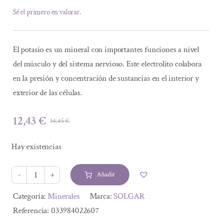
Sé el primero en valorar.
El potasio es un mineral con importantes funciones a nivel
del músculo y del sistema nervioso. Este electrolito colabora
en la presión y concentración de sustancias en el interior y
exterior de las células.
12,43
€
14,45
€
El
El
precio
precio
Hay existencias
original
actual
era:
es:
Añadir
14,45 €.
12,43 €.
POTASIO
(gluconato)
Alternative:
Categoría:
Minerales
Marca:
SOLGAR
100
Referencia:
033984022607