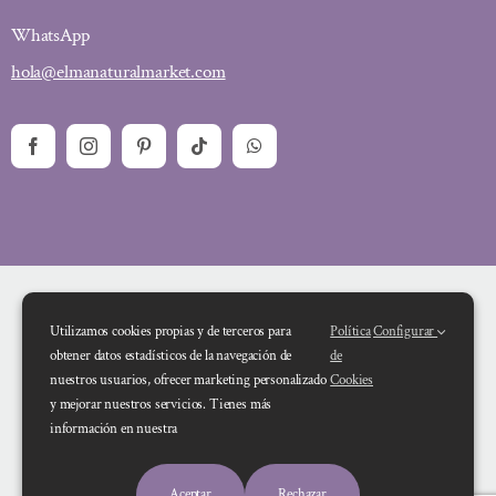
WhatsApp
hola@elmanaturalmarket.com
Utilizamos cookies propias y de terceros para
Política
Configurar
obtener datos estadísticos de la navegación de
de
nuestros usuarios, ofrecer marketing personalizado
Cookies
y mejorar nuestros servicios. Tienes más
Financiado por la Unión Europea – NextGenerationEU. Sin embargo, los
información en nuestra
puntos de vista y las opiniones expresadas son únicamente los del autor o
autores y no reflejan necesariamente los de la Unión Europea o la Comisión
Aceptar
Rechazar