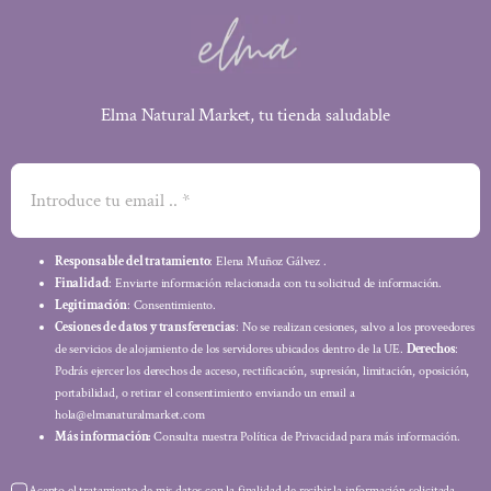
Elma Natural Market, tu tienda saludable
Responsable del tratamiento
: Elena Muñoz Gálvez .
Finalidad
: Enviarte información relacionada con tu solicitud de información.
Legitimación
: Consentimiento.
Cesiones de datos y transferencias
: No se realizan cesiones, salvo a los proveedores
de servicios de alojamiento de los servidores ubicados dentro de la UE.
Derechos
:
Podrás ejercer los derechos de acceso, rectificación, supresión, limitación, oposición,
portabilidad, o retirar el consentimiento enviando un email a
hola@elmanaturalmarket.com
Más información:
Consulta nuestra Política de Privacidad para más información.
Acepto el tratamiento de mis datos con la finalidad de recibir la información solicitada