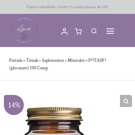
Saltar
Cupón «elmahola» 5% dto 1ª compra mayor de 45€
al
contenido
Portada
»
Tienda
»
Suplementos
»
Minerales
»
POTASIO
(gluconato) 100 Comp
14%