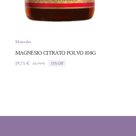
Minerales
MAGNESIO CITRATO POLVO 108G
19,75
€
22,70
€
13% Off
El
El
precio
precio
original
actual
era:
es:
22,70 €.
19,75 €.