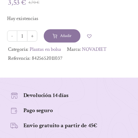
3,53
€
4,70
€
El
El
precio
precio
Hay existencias
original
actual
era:
es:
Añadir
4,70 €.
3,53 €.
PINO
YEMAS
Alternative:
Categoría:
Plantas en bolsa
Marca:
NOVADIET
40GR
Referencia:
8425652011037
cantidad
Devolución 14 días
Pago seguro
Envio gratuito a partir de 45€