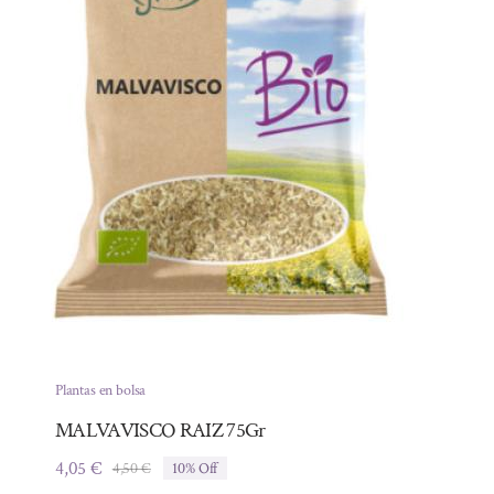
Plantas en bolsa
MALVAVISCO RAIZ 75Gr
4,05
€
4,50
€
10% Off
El
El