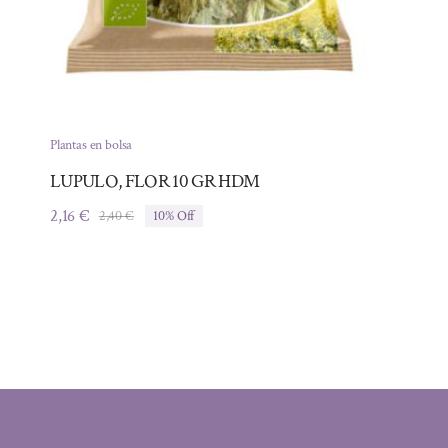
Plantas en bolsa
LUPULO, FLOR 10 GR HDM
2,16
€
2,40
€
10% Off
El
El
precio
precio
original
actual
era:
es:
2,40 €.
2,16 €.