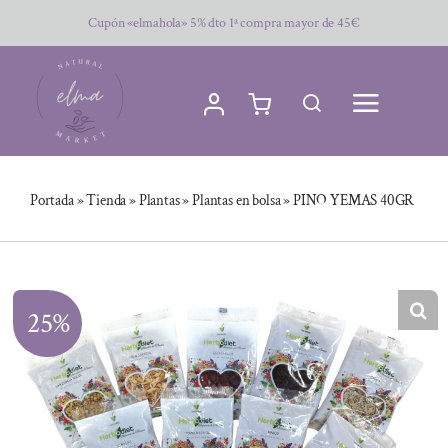
Saltar
Cupón «elmahola» 5% dto 1ª compra mayor de 45€
al
contenido
Portada
»
Tienda
»
Plantas
»
Plantas en bolsa
»
PINO YEMAS 40GR
25%