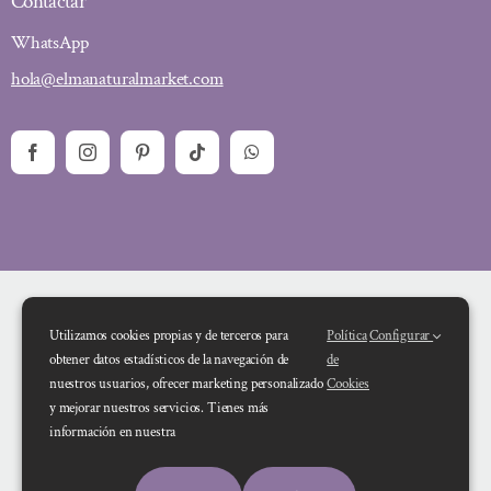
Contactar
WhatsApp
hola@elmanaturalmarket.com
Utilizamos cookies propias y de terceros para
Política
Configurar
obtener datos estadísticos de la navegación de
de
nuestros usuarios, ofrecer marketing personalizado
Cookies
y mejorar nuestros servicios. Tienes más
Financiado por la Unión Europea – NextGenerationEU. Sin embargo, los
información en nuestra
puntos de vista y las opiniones expresadas son únicamente los del autor o
autores y no reflejan necesariamente los de la Unión Europea o la Comisión