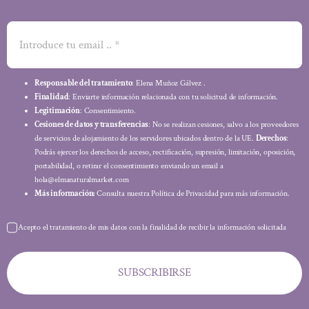
Responsable del tratamiento
: Elena Muñoz Gálvez .
Finalidad
: Enviarte información relacionada con tu solicitud de información.
Legitimación
: Consentimiento.
Cesiones de datos y transferencias
: No se realizan cesiones, salvo a los proveedores
de servicios de alojamiento de los servidores ubicados dentro de la UE.
Derechos
:
Podrás ejercer los derechos de acceso, rectificación, supresión, limitación, oposición,
portabilidad, o retirar el consentimiento enviando un email a
hola@elmanaturalmarket.com
Más información:
Consulta nuestra Política de Privacidad para más información.
Acepto el tratamiento de mis datos con la finalidad de recibir la información solicitada
SUBSCRIBIRSE