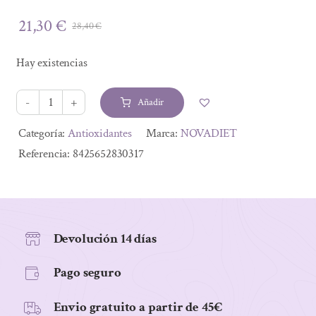
21,30
€
28,40
€
El
El
precio
precio
Hay existencias
original
actual
era:
es:
Añadir
28,40 €.
21,30 €.
PIELESKIN
30
Alternative:
Categoría:
Antioxidantes
Marca:
NOVADIET
CAPSULAS
Referencia:
8425652830317
cantidad
Devolución 14 días
Pago seguro
Envio gratuito a partir de 45€