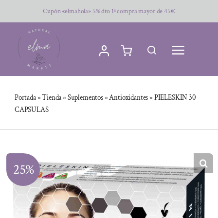
Saltar
Cupón «elmahola» 5% dto 1ª compra mayor de 45€
al
contenido
Portada
»
Tienda
»
Suplementos
»
Antioxidantes
»
PIELESKIN 30
CAPSULAS
25%