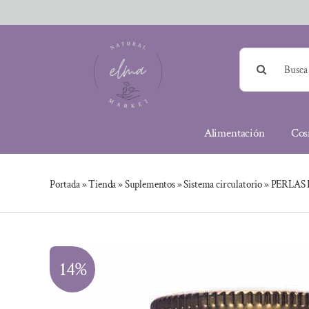
Saltar
al
contenido
Buscar:
Alimentación
Cos
Portada
»
Tienda
»
Suplementos
»
Sistema circulatorio
»
PERLAS D
14%