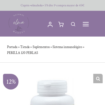
Saltar
Cupón «elmahola» 5% dto 1ª compra mayor de 45€
al
contenido
Portada
»
Tienda
»
Suplementos
»
Sistema inmunológico
»
PERILLA 120 PERLAS
12%