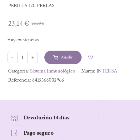
PERILLA 120 PERLAS
23,14
€
26,30
€
El
El
precio
precio
Hay existencias
original
actual
era:
es:
Añadir
26,30 €.
23,14 €.
PERILLA
120
Alternative:
Categoría:
Sistema inmunológico
Marca:
INTERSA
PERLAS
Referencia:
8413568002966
cantidad
Devolución 14 días
Pago seguro