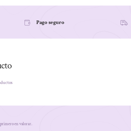
Pago seguro
ucto
oductos
 primero en valorar.