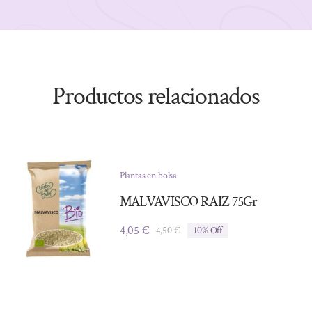
Productos relacionados
Plantas en bolsa
MALVAVISCO RAIZ 75Gr
4,05
€
4,50
€
10% Off
El
El
precio
precio
original
actual
era:
es:
4,50 €.
4,05 €.