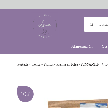
Saltar
al
contenido
Buscar:
Alimentación
Cos
Portada
»
Tienda
»
Plantas
»
Plantas en bolsa
»
PENSAMIENTO E
10%