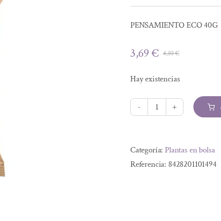
PENSAMIENTO ECO 40G
3,69
€
4,10
€
El
El
precio
precio
Hay existencias
original
actual
era:
es:
4,10 €.
3,69 €.
PENSAMIENTO
ECO
Alternative:
40G
Categoría:
Plantas en bolsa
cantidad
Referencia:
8428201101494