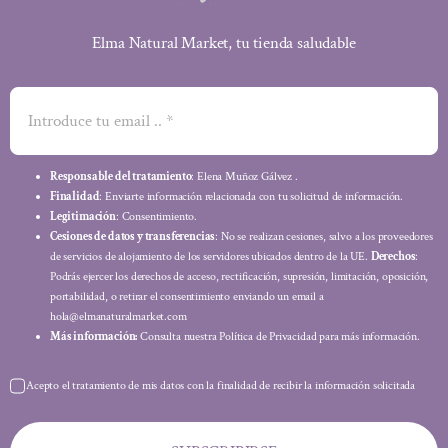
Elma Natural Market, tu tienda saludable
Responsable del tratamiento
: Elena Muñoz Gálvez .
Finalidad
: Enviarte información relacionada con tu solicitud de información.
Legitimación
: Consentimiento.
Cesiones de datos y transferencias
: No se realizan cesiones, salvo a los proveedores
de servicios de alojamiento de los servidores ubicados dentro de la UE.
Derechos
:
Podrás ejercer los derechos de acceso, rectificación, supresión, limitación, oposición,
portabilidad, o retirar el consentimiento enviando un email a
hola@elmanaturalmarket.com
Más información:
Consulta nuestra Política de Privacidad para más información.
Acepto el tratamiento de mis datos con la finalidad de recibir la información solicitada