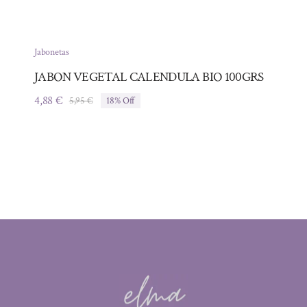
Jabonetas
JABON VEGETAL CALENDULA BIO 100GRS
4,88
€
5,95
€
18% Off
El
El
precio
precio
original
actual
era:
es:
5,95 €.
4,88 €.