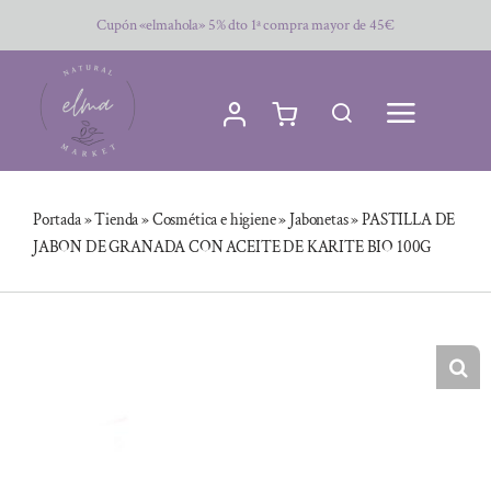
Saltar
Cupón «elmahola» 5% dto 1ª compra mayor de 45€
al
contenido
Portada
»
Tienda
»
Cosmética e higiene
»
Jabonetas
»
PASTILLA DE
JABON DE GRANADA CON ACEITE DE KARITE BIO 100G