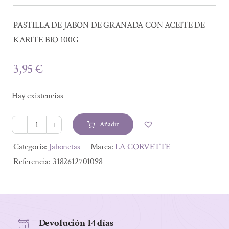
PASTILLA DE JABON DE GRANADA CON ACEITE DE
KARITE BIO 100G
3,95
€
Hay existencias
Añadir
PASTILLA
DE
Alternative:
Categoría:
Jabonetas
Marca:
LA CORVETTE
JABON
Referencia:
3182612701098
DE
GRANADA
CON
ACEITE
Devolución 14 días