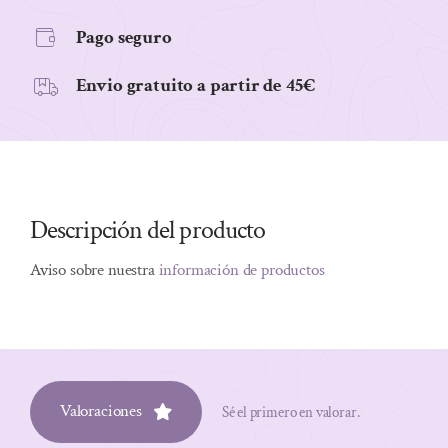
DE
Pago seguro
KARITE
BIO
Envio gratuito a partir de 45€
100G
cantidad
Descripción del producto
Aviso sobre nuestra
información de productos
Valoraciones
Sé el primero en valorar.