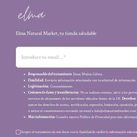
Elma Natural Market, tu tienda saludable
Responsable del tratamiento
: Elena Muñoz Gálvez .
Finalidad
: Enviarte información relacionada con tu solicitud de información.
Legitimación
: Consentimiento.
Cesiones de datos y transferencias
: No se realizan cesiones, salvo a los prov
servicios de alojamiento de los servidores ubicados dentro de la UE.
Derechos
ejercer los derechos de acceso, rectificación, supresión, limitación, oposición, p
o retirar el consentimiento enviando un email a hola@elmanaturalmarket.com
Más información:
Consulta nuestra Política de Privacidad para más informaci
Acepto el tratamiento de mis datos con la finalidad de recibir la información solicit