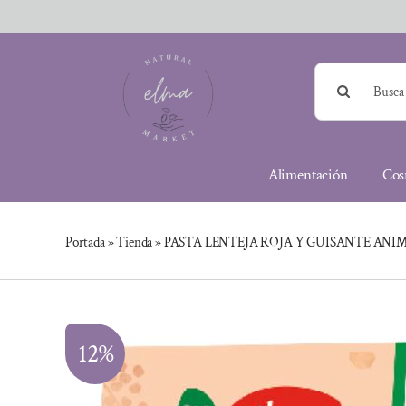
Saltar
al
contenido
Buscar:
Alimentación
Cos
Portada
»
Tienda
»
PASTA LENTEJA ROJA Y GUISANTE ANIM
12%