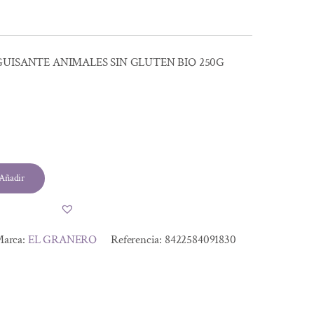
GUISANTE ANIMALES SIN GLUTEN BIO 250G
Añadir
arca:
EL GRANERO
Referencia:
8422584091830