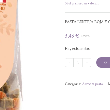
Sé el primero en valorar.
PASTA LENTEJA ROJA Y 
3,43
€
3,90
€
El
El
precio
precio
Hay existencias
original
actual
era:
es:
3,90 €.
3,43 €.
PASTA
LENTEJA
Alternative:
ROJA
Categoría:
Arroz y pasta
M
Y
GUISANTE
ANIMALES
SIN