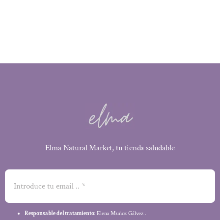
original
actual
era:
es:
16,50 €.
13,53 €.
Elma Natural Market, tu tienda saludable
Responsable del tratamiento
: Elena Muñoz Gálvez .