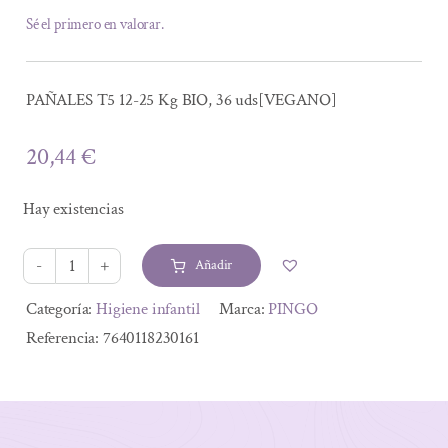
Sé el primero en valorar.
PAÑALES T5 12-25 Kg BIO, 36 uds[VEGANO]
20,44
€
Hay existencias
Añadir
PAÑALES
T5
Alternative:
Categoría:
Higiene infantil
Marca:
PINGO
12-
Referencia:
7640118230161
25
Kg
BIO,