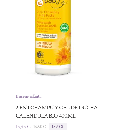
Higiene infantil
2 EN 1 CHAMPU Y GEL DE DUCHA
CALENDULA BIO 400ML
13,53
€
16,50
€
18% Off
El
El
precio
precio