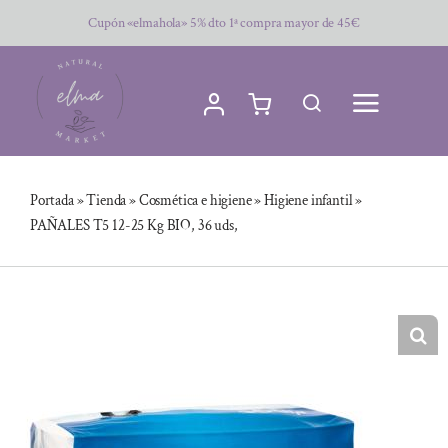
Saltar
Cupón «elmahola» 5% dto 1ª compra mayor de 45€
al
contenido
Portada
»
Tienda
»
Cosmética e higiene
»
Higiene infantil
»
PAÑALES T5 12-25 Kg BIO, 36 uds,