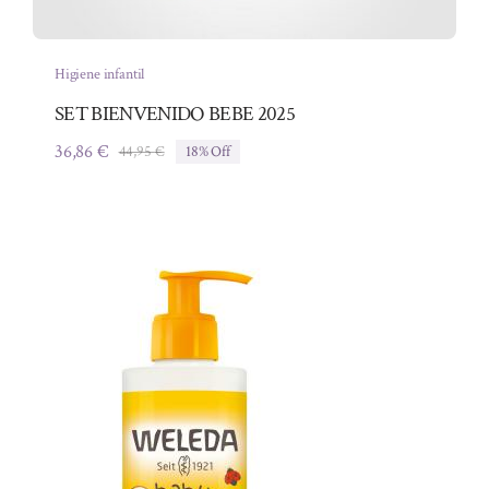
Higiene infantil
SET BIENVENIDO BEBE 2025
36,86
€
44,95
€
18% Off
El
El
precio
precio
original
actual
era:
es:
44,95 €.
36,86 €.