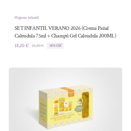
Higiene infantil
SET INFANTIL VERANO 2026 (Crema Pañal
Calendula 75ml + Champú Gel Calendula 200ML)
18,20
€
22,20
€
18% Off
El
El
precio
precio
original
actual
era:
es:
22,20 €.
18,20 €.