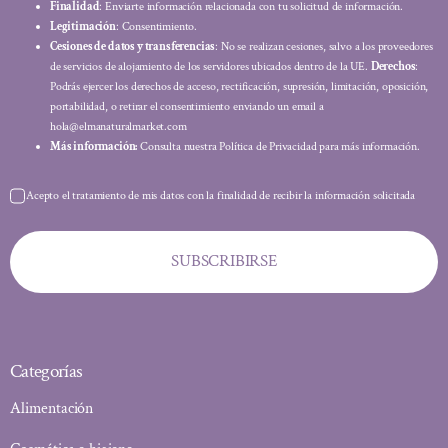
Finalidad
: Enviarte información relacionada con tu solicitud de información.
Legitimación
: Consentimiento.
Cesiones de datos y transferencias
: No se realizan cesiones, salvo a los proveedores
de servicios de alojamiento de los servidores ubicados dentro de la UE.
Derechos
:
Podrás ejercer los derechos de acceso, rectificación, supresión, limitación, oposición,
portabilidad, o retirar el consentimiento enviando un email a
hola@elmanaturalmarket.com
Más información:
Consulta nuestra Política de Privacidad para más información.
Acepto el tratamiento de mis datos con la finalidad de recibir la información solicitada
SUBSCRIBIRSE
Categorías
Alimentación