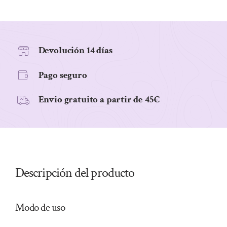
TRIGO
SARRACENO
SIN
SAL
Devolución 14 días
SIN
Pago seguro
GLUTEN
BIO,
Envio gratuito a partir de 45€
150
g
cantidad
Descripción del producto
Modo de uso