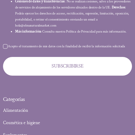
Cesiones de datos y transferencias
: No se realizan cesiones, salvo a los proveedores
de servicios de alojamiento de los servidores ubicados dentro de la UE.
Derechos
:
Podrás ejercer los derechos de acceso, rectificación, supresión, limitación, oposición,
portabilidad, o retirar el consentimiento enviando un email a
hola@elmanaturalmarket.com
Más información:
Consulta nuestra Política de Privacidad para más información.
Acepto el tratamiento de mis datos con la finalidad de recibir la información solicitada
SUBSCRIBIRSE
Categorías
Alimentación
Cosmética e higiene