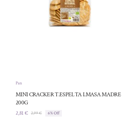
Pan
MINI CRACKER T.ESPELTA I.MASA MADRE
200G
2,81
€
2,99
€
6% Off
El
El
precio
precio
original
actual
era:
es: