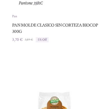
Pan
PAN MOLDE CLASICO SIN CORTEZA BIOCOP
300G
3,70
€
3,89
€
5% Off
El
El
precio
precio
original
actual
era:
es:
3,89 €.
3,70 €.