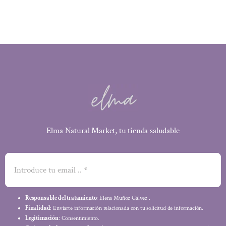
2,99 €.
2,81 €.
Elma Natural Market, tu tienda saludable
Responsable del tratamiento
: Elena Muñoz Gálvez .
Finalidad
: Enviarte información relacionada con tu solicitud de información.
Legitimación
: Consentimiento.