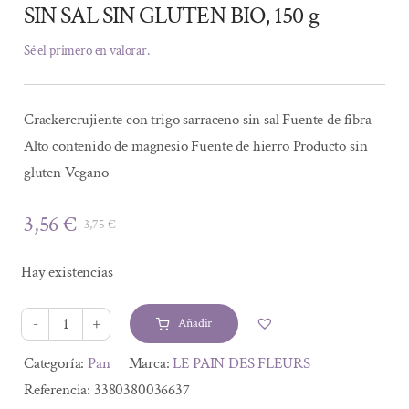
SIN SAL SIN GLUTEN BIO, 150 g
Sé el primero en valorar.
Crackercrujiente con trigo sarraceno sin sal Fuente de fibra
Alto contenido de magnesio Fuente de hierro Producto sin
gluten Vegano
3,56
€
3,75
€
El
El
precio
precio
Hay existencias
original
actual
era:
es:
Añadir
3,75 €.
3,56 €.
PAN
DE
Alternative:
Categoría:
Pan
Marca:
LE PAIN DES FLEURS
FLORES
Referencia:
3380380036637