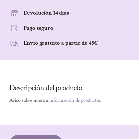
SIN
GLUTEN
Devolución 14 días
BIO,
Pago seguro
150
g
Envio gratuito a partir de 45€
cantidad
Descripción del producto
Aviso sobre nuestra
información de productos