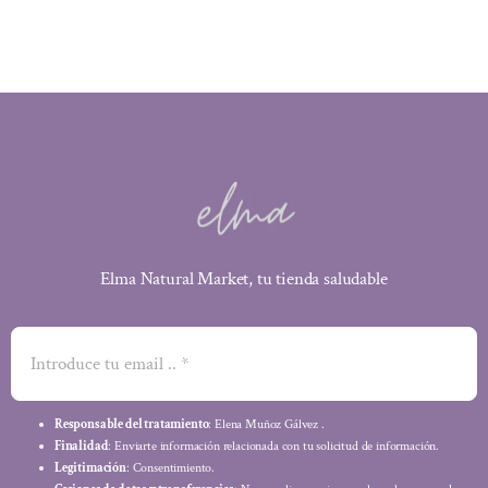
2,99 €.
2,81 €.
Elma Natural Market, tu tienda saludable
Responsable del tratamiento
: Elena Muñoz Gálvez .
Finalidad
: Enviarte información relacionada con tu solicitud de información.
Legitimación
: Consentimiento.