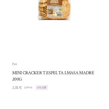
Pan
MINI CRACKER T.ESPELTA I.MASA MADRE
200G
2,81
€
2,99
€
6% Off
El
El
precio
precio
original
actual
era:
es: