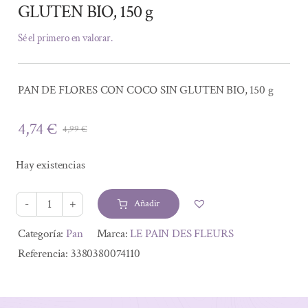
GLUTEN BIO, 150 g
Sé el primero en valorar.
PAN DE FLORES CON COCO SIN GLUTEN BIO, 150 g
4,74
€
4,99
€
El
El
precio
precio
Hay existencias
original
actual
era:
es:
Añadir
4,99 €.
4,74 €.
PAN
DE
Alternative:
Categoría:
Pan
Marca:
LE PAIN DES FLEURS
FLORES
Referencia:
3380380074110
CON
COCO