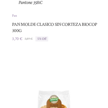
Pan
PAN MOLDE CLASICO SIN CORTEZA BIOCOP
300G
3,70
€
3,89
€
5% Off
El
El
precio
precio
original
actual
era:
es:
3,89 €.
3,70 €.