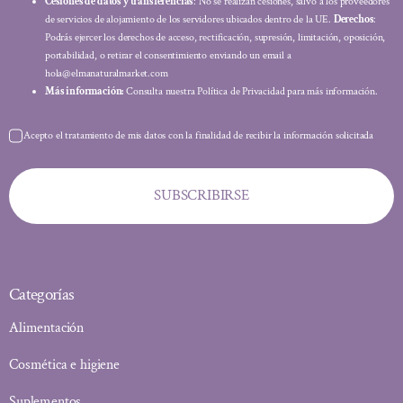
Cesiones de datos y transferencias
: No se realizan cesiones, salvo a los proveedores
de servicios de alojamiento de los servidores ubicados dentro de la UE.
Derechos
:
Podrás ejercer los derechos de acceso, rectificación, supresión, limitación, oposición,
portabilidad, o retirar el consentimiento enviando un email a
hola@elmanaturalmarket.com
Más información:
Consulta nuestra Política de Privacidad para más información.
Acepto el tratamiento de mis datos con la finalidad de recibir la información solicitada
SUBSCRIBIRSE
Categorías
Alimentación
Cosmética e higiene
Suplementos