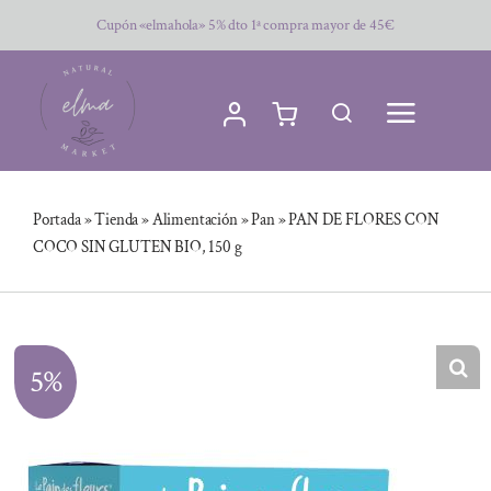
Saltar
Cupón «elmahola» 5% dto 1ª compra mayor de 45€
al
contenido
Portada
»
Tienda
»
Alimentación
»
Pan
»
PAN DE FLORES CON
COCO SIN GLUTEN BIO, 150 g
5%