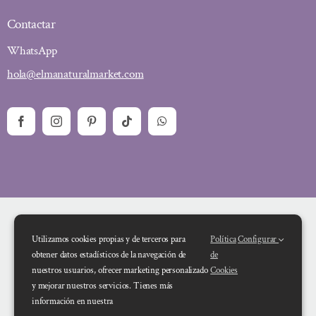
Contactar
WhatsApp
hola@elmanaturalmarket.com
Utilizamos cookies propias y de terceros para
Política
Configurar
obtener datos estadísticos de la navegación de
de
nuestros usuarios, ofrecer marketing personalizado
Cookies
y mejorar nuestros servicios. Tienes más
Financiado por la Unión Europea – NextGenerationEU. Sin embargo, los
información en nuestra
puntos de vista y las opiniones expresadas son únicamente los del autor o