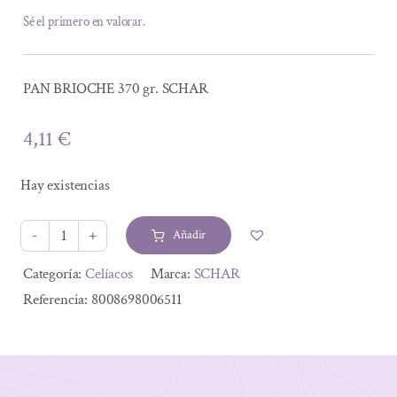
Sé el primero en valorar.
PAN BRIOCHE 370 gr. SCHAR
4,11
€
Hay existencias
Añadir
PAN
BRIOCHE
Alternative:
Categoría:
Celíacos
Marca:
SCHAR
370
Referencia:
8008698006511
gr.
SCHAR
cantidad