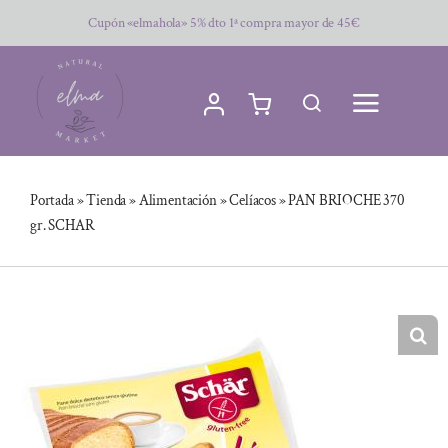
Saltar
Cupón «elmahola» 5% dto 1ª compra mayor de 45€
al
contenido
Portada
»
Tienda
»
Alimentación
»
Celíacos
»
PAN BRIOCHE 370
gr. SCHAR