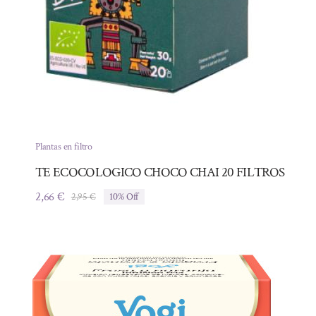
Plantas en filtro
TE ECOCOLOGICO CHOCO CHAI 20 FILTROS
2,66
€
2,95
€
10% Off
El
El
precio
precio
original
actual
era:
es:
2,95 €.
2,66 €.