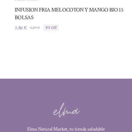
INFUSION FRIA MELOCOTON Y MANGO BIO 15
BOLSAS
3,86
€
4,20
€
8% Off
El
El
precio
precio
original
actual
era:
es:
4,20 €.
3,86 €.
Elma Natural Market, tu tienda saludable