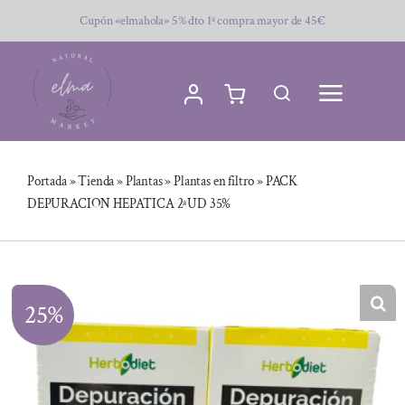
Saltar
Cupón «elmahola» 5% dto 1ª compra mayor de 45€
al
contenido
Portada
»
Tienda
»
Plantas
»
Plantas en filtro
»
PACK
DEPURACION HEPATICA 2ªUD 35%
25%