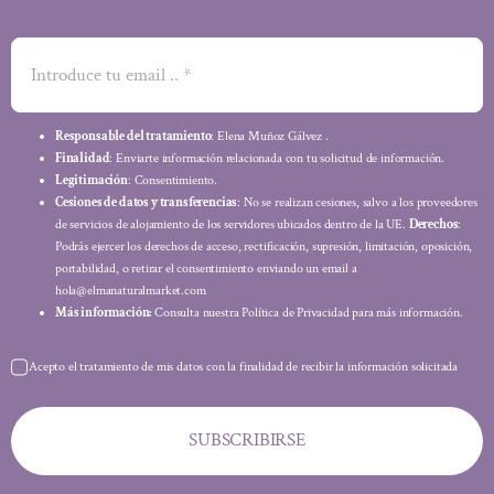
Responsable del tratamiento
: Elena Muñoz Gálvez .
Finalidad
: Enviarte información relacionada con tu solicitud de información.
Legitimación
: Consentimiento.
Cesiones de datos y transferencias
: No se realizan cesiones, salvo a los proveedores
de servicios de alojamiento de los servidores ubicados dentro de la UE.
Derechos
:
Podrás ejercer los derechos de acceso, rectificación, supresión, limitación, oposición,
portabilidad, o retirar el consentimiento enviando un email a
hola@elmanaturalmarket.com
Más información:
Consulta nuestra Política de Privacidad para más información.
Acepto el tratamiento de mis datos con la finalidad de recibir la información solicitada
SUBSCRIBIRSE