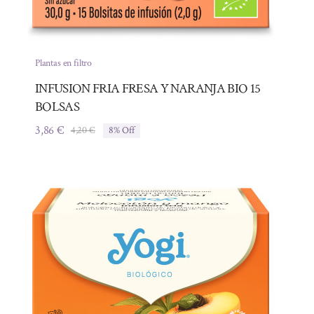
Plantas en filtro
INFUSION FRIA FRESA Y NARANJA BIO 15
BOLSAS
3,86
€
4,20
€
8% Off
El
El
precio
precio
original
actual
era:
es:
4,20 €.
3,86 €.