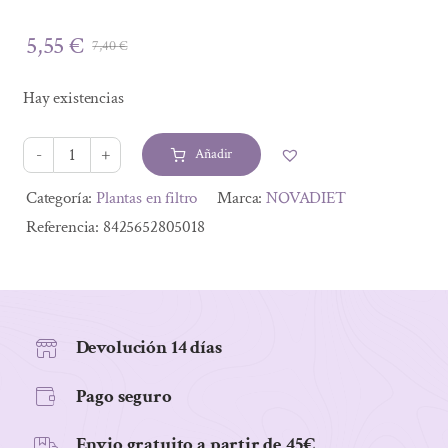
5,55
€
7,40
€
El
El
precio
precio
Hay existencias
original
actual
era:
es:
Añadir
7,40 €.
5,55 €.
PACK
DEPURACION
Alternative:
Categoría:
Plantas en filtro
Marca:
NOVADIET
HEPATICA
Referencia:
8425652805018
2ªUD
35%
cantidad
Devolución 14 días
Pago seguro
Envio gratuito a partir de 45€