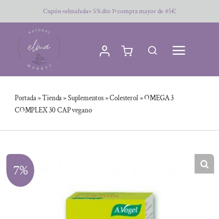
Saltar
Cupón «elmahola» 5% dto 1ª compra mayor de 45€
al
contenido
Portada
»
Tienda
»
Suplementos
»
Colesterol
»
OMEGA 3
COMPLEX 30 CAP vegano
7%