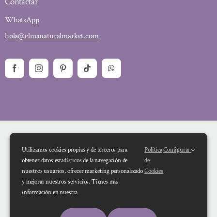
Contactar
WhatsApp
hola@elmanaturalmarket.com
Utilizamos cookies propias y de terceros para
Política
Configurar
obtener datos estadísticos de la navegación de
de
nuestros usuarios, ofrecer marketing personalizado
Cookies
y mejorar nuestros servicios. Tienes más
Financiado por la Unión Europea – NextGenerationEU. Sin embargo, los
información en nuestra
puntos de vista y las opiniones expresadas son únicamente los del autor o
autores y no reflejan necesariamente los de la Unión Europea o la Comisión