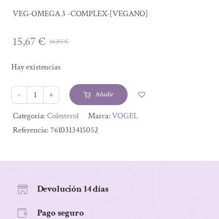
VEG-OMEGA 3 -COMPLEX-[VEGANO]
15,67
€
16,85
€
El
El
precio
precio
Hay existencias
original
actual
era:
es:
Añadir
16,85 €.
15,67 €.
OMEGA
3
Alternative:
Categoría:
Colesterol
Marca:
VOGEL
COMPLEX
Referencia:
7610313415052
30
CAP
vegano
cantidad
Devolución 14 días
Pago seguro