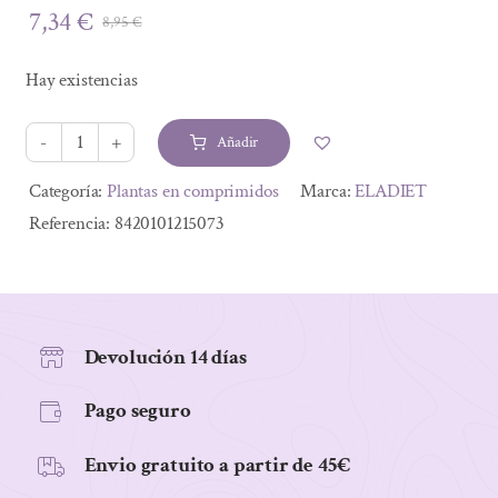
7,34
€
8,95
€
El
El
precio
precio
Hay existencias
original
actual
era:
es:
Añadir
8,95 €.
7,34 €.
OLIVO
330
Alternative:
Categoría:
Plantas en comprimidos
Marca:
ELADIET
mg
Referencia:
8420101215073
60
comp.
cantidad
Devolución 14 días
Pago seguro
Envio gratuito a partir de 45€