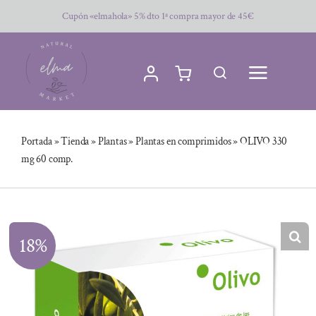
Saltar
Cupón «elmahola» 5% dto 1ª compra mayor de 45€
al
contenido
Portada
»
Tienda
»
Plantas
»
Plantas en comprimidos
»
OLIVO 330
mg 60 comp.
18%