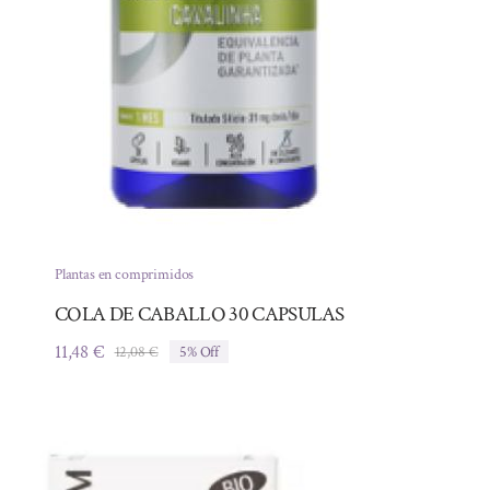
Plantas en comprimidos
COLA DE CABALLO 30 CAPSULAS
11,48
€
12,08
€
5% Off
El
El
precio
precio
original
actual
era:
es:
12,08 €.
11,48 €.