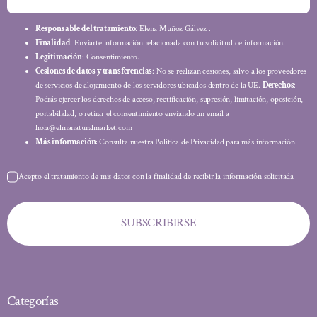
Responsable del tratamiento
: Elena Muñoz Gálvez .
Finalidad
: Enviarte información relacionada con tu solicitud de información.
Legitimación
: Consentimiento.
Cesiones de datos y transferencias
: No se realizan cesiones, salvo a los proveedores
de servicios de alojamiento de los servidores ubicados dentro de la UE.
Derechos
:
Podrás ejercer los derechos de acceso, rectificación, supresión, limitación, oposición,
portabilidad, o retirar el consentimiento enviando un email a
hola@elmanaturalmarket.com
Más información:
Consulta nuestra Política de Privacidad para más información.
Acepto el tratamiento de mis datos con la finalidad de recibir la información solicitada
SUBSCRIBIRSE
Categorías