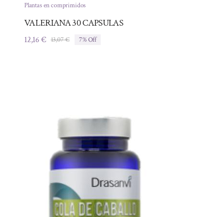
Plantas en comprimidos
VALERIANA 30 CAPSULAS
12,16
€
13,07
€
7% Off
El
El
precio
precio
original
actual
era:
es:
13,07 €.
12,16 €.